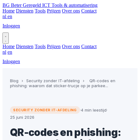
BG
Beter Geregeld ICT
Tools & automatisering
Home
Diensten
Tools
Prijzen
Over ons
Contact
nl
en
Inloggen
Plan gesprek
Home
Diensten
Tools
Prijzen
Over ons
Contact
nl
en
Inloggen
Plan gesprek
Blog
›
Security zonder IT-afdeling
›
QR-codes en
phishing: waarom dat sticker-trucje op je parkee...
·
4 min leestijd
·
SECURITY ZONDER IT-AFDELING
25 juni 2026
QR-codes en phishing: