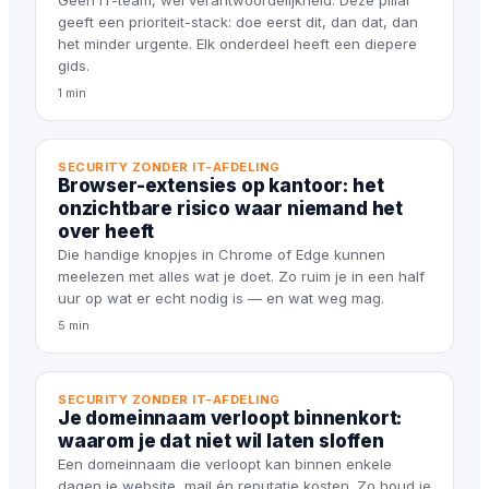
Geen IT-team, wel verantwoordelijkheid. Deze pillar
geeft een prioriteit-stack: doe eerst dit, dan dat, dan
het minder urgente. Elk onderdeel heeft een diepere
gids.
1 min
SECURITY ZONDER IT-AFDELING
Browser-extensies op kantoor: het
onzichtbare risico waar niemand het
over heeft
Die handige knopjes in Chrome of Edge kunnen
meelezen met alles wat je doet. Zo ruim je in een half
uur op wat er echt nodig is — en wat weg mag.
5 min
SECURITY ZONDER IT-AFDELING
Je domeinnaam verloopt binnenkort:
waarom je dat niet wil laten sloffen
Een domeinnaam die verloopt kan binnen enkele
dagen je website, mail én reputatie kosten. Zo houd je