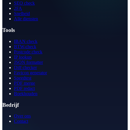
SEO check
2FA
Snelheid
Alle diensten
Tools
IBAN check
BTW-check
Postcode check
IP lookup
JSON formatter
Diff checker
Favicon generator
Speedtest
PDF merge
PDF redact
Boekhouden
Bedrijf
Over ons
Contact