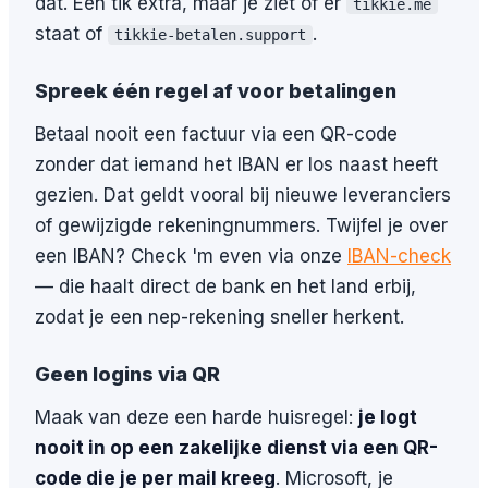
dat. Eén tik extra, maar je ziet of er
tikkie.me
staat of
.
tikkie-betalen.support
Spreek één regel af voor betalingen
Betaal nooit een factuur via een QR-code
zonder dat iemand het IBAN er los naast heeft
gezien. Dat geldt vooral bij nieuwe leveranciers
of gewijzigde rekeningnummers. Twijfel je over
een IBAN? Check 'm even via onze
IBAN-check
— die haalt direct de bank en het land erbij,
zodat je een nep-rekening sneller herkent.
Geen logins via QR
Maak van deze een harde huisregel:
je logt
nooit in op een zakelijke dienst via een QR-
code die je per mail kreeg
. Microsoft, je