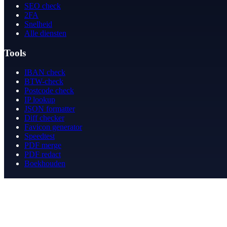
SEO check
2FA
Snelheid
Alle diensten
Tools
IBAN check
BTW-check
Postcode check
IP lookup
JSON formatter
Diff checker
Favicon generator
Speedtest
PDF merge
PDF redact
Boekhouden
Bedrijf
Over ons
Contact