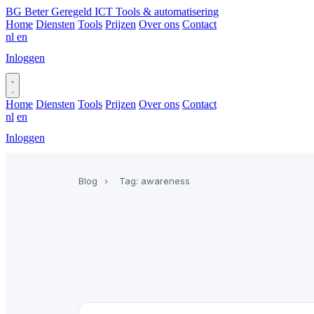
BG
Beter Geregeld ICT
Tools & automatisering
Home
Diensten
Tools
Prijzen
Over ons
Contact
nl
en
Inloggen
Plan gesprek
Home
Diensten
Tools
Prijzen
Over ons
Contact
nl
en
Inloggen
Plan gesprek
Blog
›
Tag: awareness