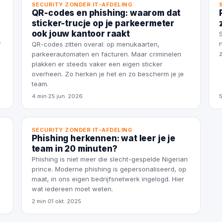
SECURITY ZONDER IT-AFDELING
QR-codes en phishing: waarom dat
sticker-trucje op je parkeermeter
ook jouw kantoor raakt
r
QR-codes zitten overal: op menukaarten,
parkeerautomaten en facturen. Maar criminelen
plakken er steeds vaker een eigen sticker
overheen. Zo herken je het en zo bescherm je je
team.
4 min
·
25 jun. 2026
SECURITY ZONDER IT-AFDELING
Phishing herkennen: wat leer je je
team in 20 minuten?
Phishing is niet meer die slecht-gespelde Nigerian
prince. Moderne phishing is gepersonaliseerd, op
maat, in ons eigen bedrijfsnetwerk ingelogd. Hier
wat iedereen moet weten.
2 min
·
01 okt. 2025