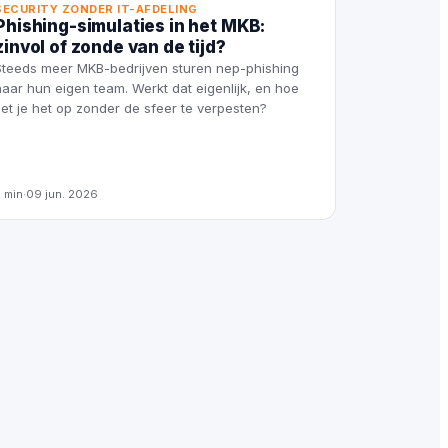
SECURITY ZONDER IT-AFDELING
Phishing-simulaties in het MKB:
zinvol of zonde van de tijd?
Steeds meer MKB-bedrijven sturen nep-phishing
naar hun eigen team. Werkt dat eigenlijk, en hoe
zet je het op zonder de sfeer te verpesten?
5 min
·
09 jun. 2026