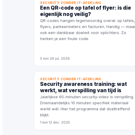
SECURITY ZONDER IT-AFDELING
Een QR-code op tafel of flyer: is die
eigenlijk nog veilig?
QR-codes hangen tegenwoordig overal: op tafels,
flyers, parkeermeters en facturen. Handig — maa
ook een dankbaar doelwit voor oplichters. Zo
herken je een foute code.
5 min
·
26 jul. 2026
SECURITY ZONDER IT-AFDELING
Security awareness training: wat
werkt, wat verspilling van tijd is
Jaarlijkse 60-minuten security-video is verspilling.
Driemaandelijks 10 minuten specifiek materiaal
werkt wél. Hier het programma dat doeltreffend
blijkt.
1 min
·
12 dec. 2025