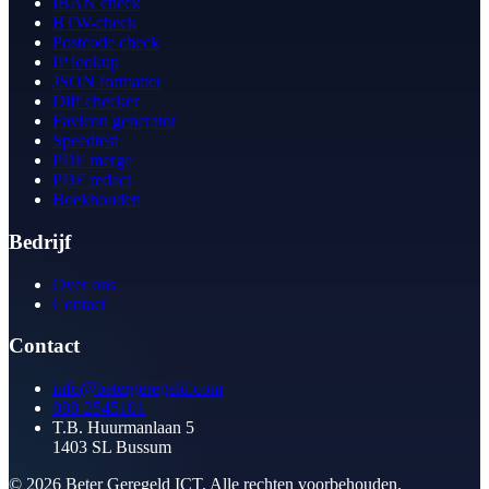
IBAN check
BTW-check
Postcode check
IP lookup
JSON formatter
Diff checker
Favicon generator
Speedtest
PDF merge
PDF redact
Boekhouden
Bedrijf
Over ons
Contact
Contact
info@betergeregeld.com
088-2545101
T.B. Huurmanlaan 5
1403 SL Bussum
© 2026 Beter Geregeld ICT. Alle rechten voorbehouden.