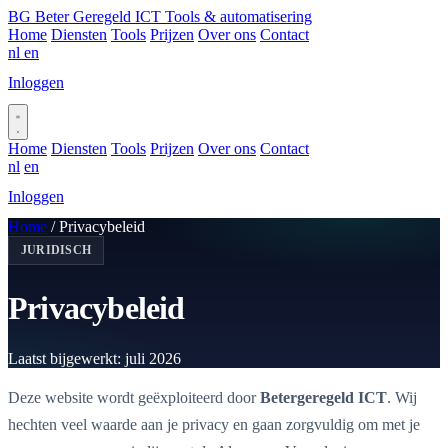
BG
Beter Geregeld ICT
Tools & automatisering
Home
Diensten
Tools
Prijzen
Over ons
Contact
nl
en
Inloggen
Plan gesprek
Home
Diensten
Tools
Prijzen
Over ons
Contact
nl
en
Inloggen
Plan gesprek
Home
/
Privacybeleid
JURIDISCH
Privacybeleid
Laatst bijgewerkt: juli 2026
Deze website wordt geëxploiteerd door
Betergeregeld ICT
. Wij
hechten veel waarde aan je privacy en gaan zorgvuldig om met je