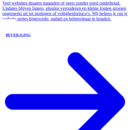
Veel websites draaien maanden of jaren zonder goed onderhoud.
Updates blijven liggen, plugins verouderen en kleine fouten groeien
ongemerkt uit tot storingen of veiligheidsrisico's. Wij helpen je om je
website netjes bijgewerkt, stabiel en beheersbaar te houden.
BEVEILIGING