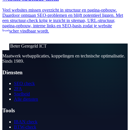
Veel websites missen overzicht in structuur en pagina-opbouw.
Daardoor ontstaan SEO-problemen en blijft potentieel liggen. Met
een structuur-check krijg je inzicht in sitemap, URL-structuur,
pagina-opbouw, interne links en SEO-basis zodat je website
logischer vindbaar wordt.
BG
Beter Geregeld ICT
Maatwerk webapplicaties, koppelingen en technische optimalisatie.
Sinds 1989.
Diensten
SEO check
2FA
Snelheid
Alle diensten
Tools
IBAN check
BTW-check