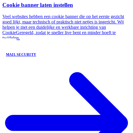
Cookie banner laten instellen
Veel websites hebben een cookie banner die op het eerste gezicht
goed lijkt, maar technisch of praktisch niet netjes is ingericht. Wij
helpen je met een duidelijke en werkbare inrichting van
CookieGeregeld, zodat je sneller live bent en minder hoeft te
twijfelen.
MAIL SECURITY