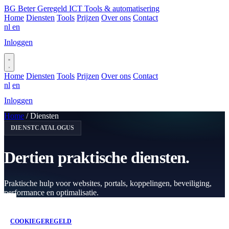
BG
Beter Geregeld ICT
Tools & automatisering
Home
Diensten
Tools
Prijzen
Over ons
Contact
nl
en
Inloggen
Plan gesprek
Home
Diensten
Tools
Prijzen
Over ons
Contact
nl
en
Inloggen
Plan gesprek
Home
/
Diensten
DIENSTCATALOGUS
Dertien praktische diensten.
Praktische hulp voor websites, portals, koppelingen, beveiliging,
performance en optimalisatie.
COOKIEGEREGELD