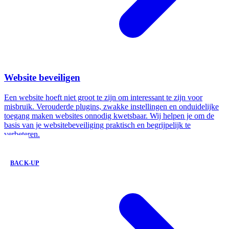
Website beveiligen
Een website hoeft niet groot te zijn om interessant te zijn voor
misbruik. Verouderde plugins, zwakke instellingen en onduidelijke
toegang maken websites onnodig kwetsbaar. Wij helpen je om de
basis van je websitebeveiliging praktisch en begrijpelijk te
verbeteren.
BACK-UP