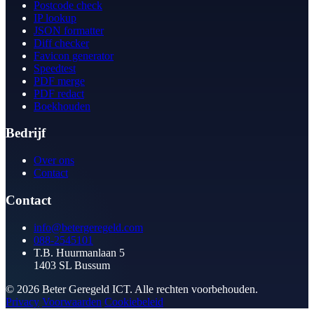
Postcode check
IP lookup
JSON formatter
Diff checker
Favicon generator
Speedtest
PDF merge
PDF redact
Boekhouden
Bedrijf
Over ons
Contact
Contact
info@betergeregeld.com
088-2545101
T.B. Huurmanlaan 5
1403 SL Bussum
© 2026 Beter Geregeld ICT. Alle rechten voorbehouden.
Privacy
Voorwaarden
Cookiebeleid