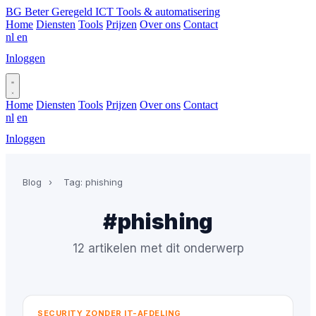
BG
Beter Geregeld ICT
Tools & automatisering
Home
Diensten
Tools
Prijzen
Over ons
Contact
nl
en
Inloggen
Plan gesprek
Home
Diensten
Tools
Prijzen
Over ons
Contact
nl
en
Inloggen
Plan gesprek
Blog
›
Tag: phishing
#phishing
12 artikelen met dit onderwerp
SECURITY ZONDER IT-AFDELING