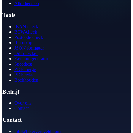
Alle diensten
Tools
IBAN check
BTW-check
Postcode check
IP lookup
JSON formatter
Diff checker
Favicon generator
Speedtest
PDF merge
PDF redact
Boekhouden
Bedrijf
Over ons
Contact
Contact
info@betergeregeld.com