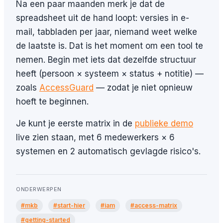
Na een paar maanden merk je dat de
spreadsheet uit de hand loopt: versies in e-
mail, tabbladen per jaar, niemand weet welke
de laatste is. Dat is het moment om een tool te
nemen. Begin met iets dat dezelfde structuur
heeft (persoon × systeem × status + notitie) —
zoals
AccessGuard
— zodat je niet opnieuw
hoeft te beginnen.
Je kunt je eerste matrix in de
publieke demo
live zien staan, met 6 medewerkers × 6
systemen en 2 automatisch gevlagde risico's.
ONDERWERPEN
#mkb
#start-hier
#iam
#access-matrix
#getting-started