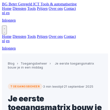
BG
Beter Geregeld ICT
Tools & automatisering
Home
Diensten
Tools
Prijzen
Over ons
Contact
nl
en
Inloggen
Plan gesprek
Home
Diensten
Tools
Prijzen
Over ons
Contact
nl
en
Inloggen
Plan gesprek
Blog
›
Toegangsbeheer
›
Je eerste toegangsmatrix
bouw je in een middag
·
3 min leestijd
·
21 september 2025
TOEGANGSBEHEER
Je eerste
toegangsmatrix bouw je