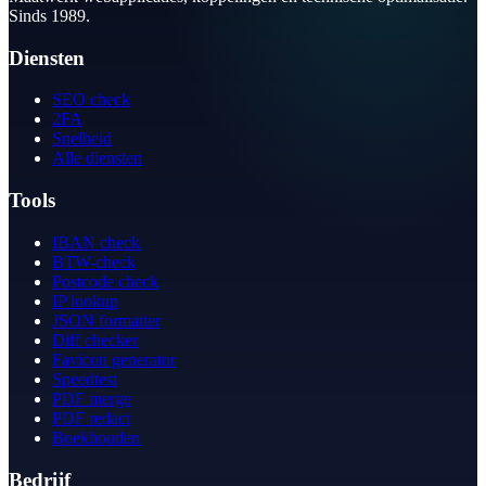
Sinds 1989.
Diensten
SEO check
2FA
Snelheid
Alle diensten
Tools
IBAN check
BTW-check
Postcode check
IP lookup
JSON formatter
Diff checker
Favicon generator
Speedtest
PDF merge
PDF redact
Boekhouden
Bedrijf