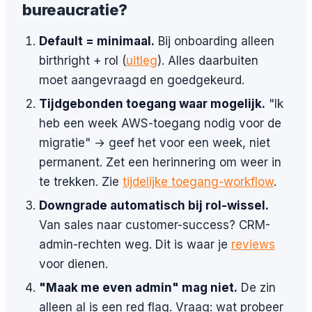
bureaucratie?
Default = minimaal.
Bij onboarding alleen
birthright + rol (
uitleg
). Alles daarbuiten
moet aangevraagd en goedgekeurd.
Tijdgebonden toegang waar mogelijk.
"Ik
heb een week AWS-toegang nodig voor de
migratie" → geef het voor een week, niet
permanent. Zet een herinnering om weer in
te trekken. Zie
tijdelijke toegang-workflow
.
Downgrade automatisch bij rol-wissel.
Van sales naar customer-success? CRM-
admin-rechten weg. Dit is waar je
reviews
voor dienen.
"Maak me even admin" mag niet.
De zin
alleen al is een red flag. Vraag: wat probeer