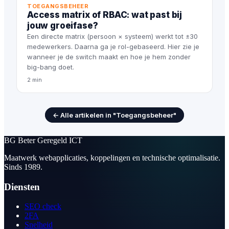
TOEGANGSBEHEER
Access matrix of RBAC: wat past bij
jouw groeifase?
Een directe matrix (persoon × systeem) werkt tot ±30
medewerkers. Daarna ga je rol-gebaseerd. Hier zie je
wanneer je de switch maakt en hoe je hem zonder
big-bang doet.
2 min
← Alle artikelen in "Toegangsbeheer"
BG
Beter Geregeld ICT
Maatwerk webapplicaties, koppelingen en technische optimalisatie.
Sinds 1989.
Diensten
SEO check
2FA
Snelheid