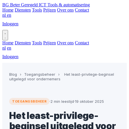
BG
Beter Geregeld ICT
Tools & automatisering
Home
Diensten
Tools
Prijzen
Over ons
Contact
nl
en
Inloggen
Plan gesprek
Home
Diensten
Tools
Prijzen
Over ons
Contact
nl
en
Inloggen
Plan gesprek
Blog
›
Toegangsbeheer
›
Het least-privilege-beginsel
uitgelegd voor ondernemers
·
2 min leestijd
·
19 oktober 2025
TOEGANGSBEHEER
Het least-privilege-
beginsel uitgelegd voor