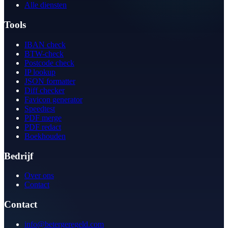
Alle diensten
Tools
IBAN check
BTW-check
Postcode check
IP lookup
JSON formatter
Diff checker
Favicon generator
Speedtest
PDF merge
PDF redact
Boekhouden
Bedrijf
Over ons
Contact
Contact
info@betergeregeld.com