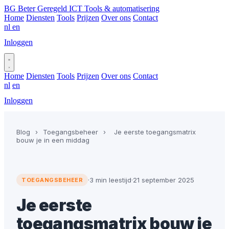
BG
Beter Geregeld ICT
Tools & automatisering
Home
Diensten
Tools
Prijzen
Over ons
Contact
nl
en
Inloggen
Plan gesprek
Home
Diensten
Tools
Prijzen
Over ons
Contact
nl
en
Inloggen
Plan gesprek
Blog
›
Toegangsbeheer
›
Je eerste toegangsmatrix
bouw je in een middag
·
3 min leestijd
·
21 september 2025
TOEGANGSBEHEER
Je eerste
toegangsmatrix bouw je