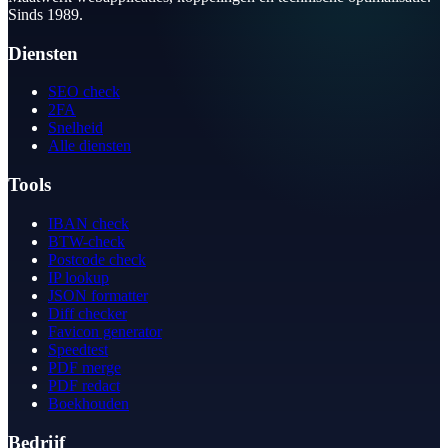
Sinds 1989.
Diensten
SEO check
2FA
Snelheid
Alle diensten
Tools
IBAN check
BTW-check
Postcode check
IP lookup
JSON formatter
Diff checker
Favicon generator
Speedtest
PDF merge
PDF redact
Boekhouden
Bedrijf