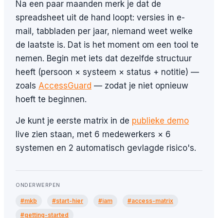
Na een paar maanden merk je dat de
spreadsheet uit de hand loopt: versies in e-
mail, tabbladen per jaar, niemand weet welke
de laatste is. Dat is het moment om een tool te
nemen. Begin met iets dat dezelfde structuur
heeft (persoon × systeem × status + notitie) —
zoals
AccessGuard
— zodat je niet opnieuw
hoeft te beginnen.
Je kunt je eerste matrix in de
publieke demo
live zien staan, met 6 medewerkers × 6
systemen en 2 automatisch gevlagde risico's.
ONDERWERPEN
#mkb
#start-hier
#iam
#access-matrix
#getting-started