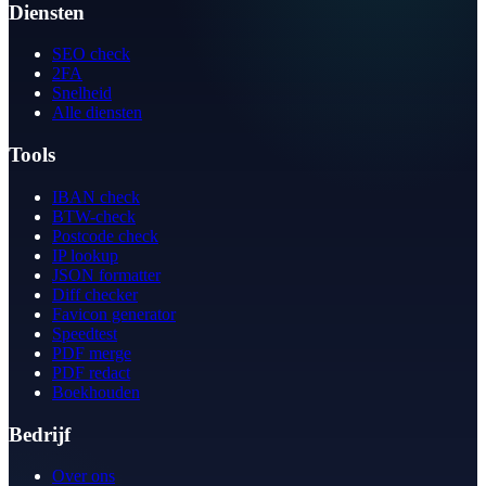
Diensten
SEO check
2FA
Snelheid
Alle diensten
Tools
IBAN check
BTW-check
Postcode check
IP lookup
JSON formatter
Diff checker
Favicon generator
Speedtest
PDF merge
PDF redact
Boekhouden
Bedrijf
Over ons