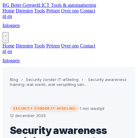
BG
Beter Geregeld ICT
Tools & automatisering
Home
Diensten
Tools
Prijzen
Over ons
Contact
nl
en
Inloggen
Plan gesprek
Home
Diensten
Tools
Prijzen
Over ons
Contact
nl
en
Inloggen
Plan gesprek
Blog
›
Security zonder IT-afdeling
›
Security awareness
training: wat werkt, wat verspilling van...
·
1 min leestijd
·
SECURITY ZONDER IT-AFDELING
12 december 2025
Security awareness