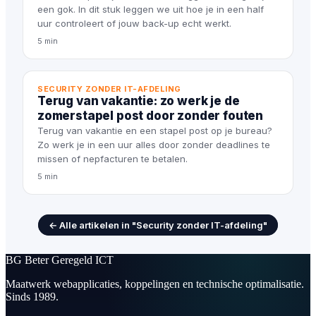
een gok. In dit stuk leggen we uit hoe je in een half
uur controleert of jouw back-up echt werkt.
5 min
SECURITY ZONDER IT-AFDELING
Terug van vakantie: zo werk je de
zomerstapel post door zonder fouten
Terug van vakantie en een stapel post op je bureau?
Zo werk je in een uur alles door zonder deadlines te
missen of nepfacturen te betalen.
5 min
← Alle artikelen in "Security zonder IT-afdeling"
BG
Beter Geregeld ICT
Maatwerk webapplicaties, koppelingen en technische optimalisatie.
Sinds 1989.