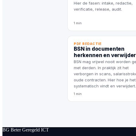
Hier de fasen: intake, redactie,
verificatie, release, audit.
1 min
PDF REDACTIE
BSN in documenten
herkennen en verwijde
BSN mag vrijwel nooit worden g
met derden. In praktijk zit het
verborgen in scans, salarisstro
oude contracten. Hier hoe je het
systematisch vindt en verwijdert.
1 min
BG
Beter Geregeld ICT