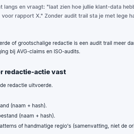
 langs en vraagt: "laat zien hoe jullie klant-data he
voor rapport X." Zonder audit trail sta je met lege h
erde of grootschalige redactie is een audit trail meer d
ging bij AVG-claims en ISO-audits.
er redactie-actie vast
de redactie uitvoerde.
tand (naam + hash).
bestand (naam + hash).
tterns of handmatige regio's (samenvatting, niet de ori