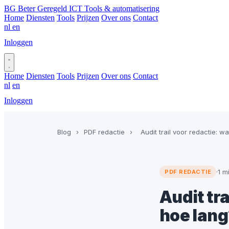
BG
Beter Geregeld ICT
Tools & automatisering
Home
Diensten
Tools
Prijzen
Over ons
Contact
nl
en
Inloggen
Plan gesprek
Home
Diensten
Tools
Prijzen
Over ons
Contact
nl
en
Inloggen
Plan gesprek
Blog
›
PDF redactie
›
Audit trail voor redactie: w
·
1 m
PDF REDACTIE
Audit tra
hoe lang