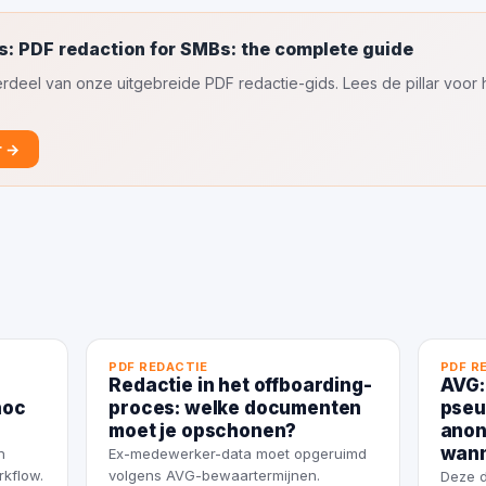
s: PDF redaction for SMBs: the complete guide
nderdeel van onze uitgebreide PDF redactie-gids. Lees de pillar voor
r →
l
PDF REDACTIE
PDF R
Redactie in het offboarding-
AVG:
hoc
proces: welke documenten
pseu
moet je opschonen?
anon
wan
n
Ex-medewerker-data moet opgeruimd
rkflow.
volgens AVG-bewaartermijnen.
Deze d