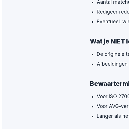
Aantal match
Redigeer-reden
Eventueel: wi
Wat je NIET 
De originele 
Afbeeldingen 
Bewaartermi
Voor ISO 2700
Voor AVG-vera
Langer als he