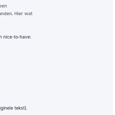
bben
anden. Hier wat
an nice-to-have:
ginele tekst).