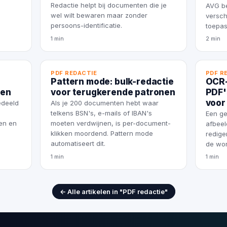
Redactie helpt bij documenten die je
AVG be
wel wilt bewaren maar zonder
versch
persoons-identificatie.
toepas
1 min
2 min
PDF REDACTIE
PDF R
Pattern mode: bulk-redactie
OCR-
ren
voor terugkerende patronen
PDF'
voor
edeeld
Als je 200 documenten hebt waar
telkens BSN's, e-mails of IBAN's
Een ge
ken en
moeten verdwijnen, is per-document-
afbeel
klikken moordend. Pattern mode
redige
automatiseert dit.
de wor
1 min
1 min
← Alle artikelen in "PDF redactie"