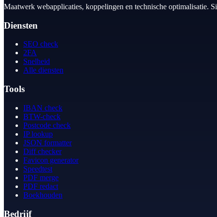
Maatwerk webapplicaties, koppelingen en technische optimalisatie. S
Diensten
SEO check
2FA
Snelheid
Alle diensten
Tools
IBAN check
BTW-check
Postcode check
IP lookup
JSON formatter
Diff checker
Favicon generator
Speedtest
PDF merge
PDF redact
Boekhouden
Bedrijf