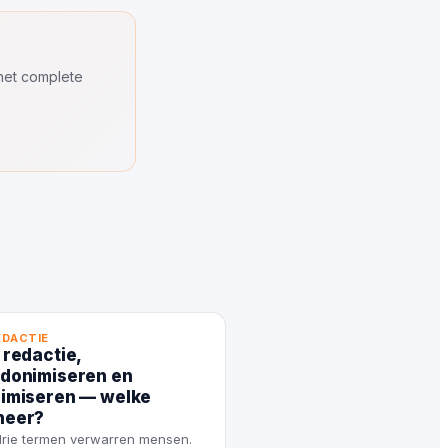
 het complete
EDACTIE
 redactie,
donimiseren en
imiseren — welke
neer?
rie termen verwarren mensen.