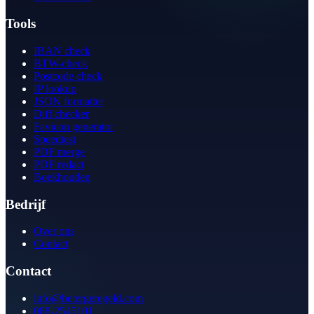
Tools
IBAN check
BTW-check
Postcode check
IP lookup
JSON formatter
Diff checker
Favicon generator
Speedtest
PDF merge
PDF redact
Boekhouden
Bedrijf
Over ons
Contact
Contact
info@betergeregeld.com
088-2545101