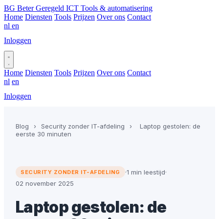
BG
Beter Geregeld ICT
Tools & automatisering
Home
Diensten
Tools
Prijzen
Over ons
Contact
nl
en
Inloggen
Plan gesprek
Home
Diensten
Tools
Prijzen
Over ons
Contact
nl
en
Inloggen
Plan gesprek
Blog
›
Security zonder IT-afdeling
›
Laptop gestolen: de
eerste 30 minuten
·
1 min leestijd
·
SECURITY ZONDER IT-AFDELING
02 november 2025
Laptop gestolen: de