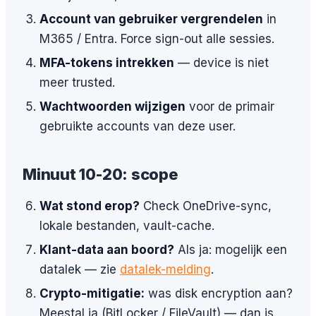
Account van gebruiker vergrendelen
in
M365 / Entra. Force sign-out alle sessies.
MFA-tokens intrekken
— device is niet
meer trusted.
Wachtwoorden wijzigen
voor de primair
gebruikte accounts van deze user.
Minuut 10-20: scope
Wat stond erop?
Check OneDrive-sync,
lokale bestanden, vault-cache.
Klant-data aan boord?
Als ja: mogelijk een
datalek — zie
datalek-melding
.
Crypto-mitigatie:
was disk encryption aan?
Meestal ja (BitLocker / FileVault) — dan is