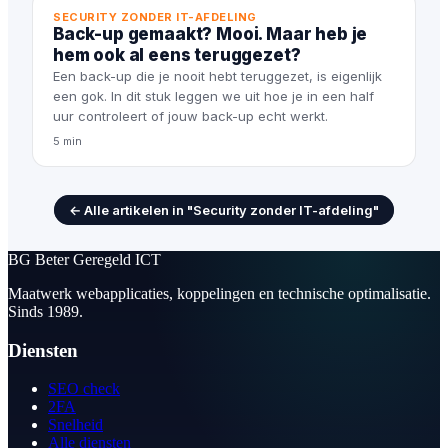
SECURITY ZONDER IT-AFDELING
Back-up gemaakt? Mooi. Maar heb je
hem ook al eens teruggezet?
Een back-up die je nooit hebt teruggezet, is eigenlijk
een gok. In dit stuk leggen we uit hoe je in een half
uur controleert of jouw back-up echt werkt.
5 min
← Alle artikelen in "Security zonder IT-afdeling"
BG
Beter Geregeld ICT
Maatwerk webapplicaties, koppelingen en technische optimalisatie.
Sinds 1989.
Diensten
SEO check
2FA
Snelheid
Alle diensten