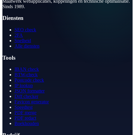
Maatwerk webapplicaties, koppelingen en technische optimalisatie.
Sinds 1989.
Diensten
SEO check
2FA
Snelheid
Alle diensten
Tools
IBAN check
BTW-check
Postcode check
IP lookup
JSON formatter
Diff checker
Favicon generator
Speedtest
PDF merge
PDF redact
Boekhouden