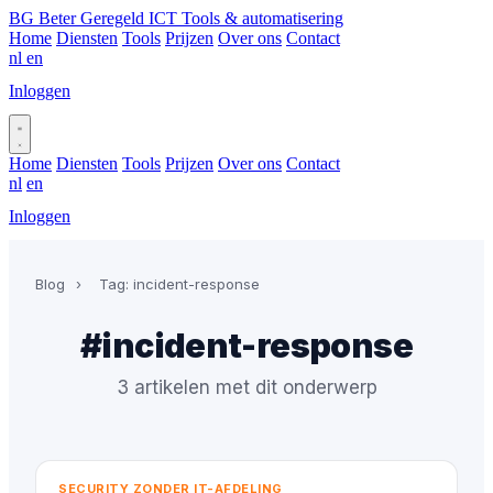
BG
Beter Geregeld ICT
Tools & automatisering
Home
Diensten
Tools
Prijzen
Over ons
Contact
nl
en
Inloggen
Plan gesprek
Home
Diensten
Tools
Prijzen
Over ons
Contact
nl
en
Inloggen
Plan gesprek
Blog
›
Tag: incident-response
#incident-response
3 artikelen met dit onderwerp
SECURITY ZONDER IT-AFDELING