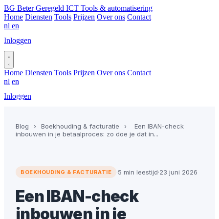
BG
Beter Geregeld ICT
Tools & automatisering
Home
Diensten
Tools
Prijzen
Over ons
Contact
nl
en
Inloggen
Plan gesprek
Home
Diensten
Tools
Prijzen
Over ons
Contact
nl
en
Inloggen
Plan gesprek
Blog
›
Boekhouding & facturatie
›
Een IBAN-check
inbouwen in je betaalproces: zo doe je dat in...
·
5 min leestijd
·
23 juni 2026
BOEKHOUDING & FACTURATIE
Een IBAN-check
inbouwen in je