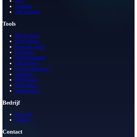
2FA
Snelheid
Alle diensten
Tools
IBAN check
BTW-check
Postcode check
IP lookup
JSON formatter
Diff checker
Favicon generator
Speedtest
PDF merge
PDF redact
Boekhouden
Bedrijf
Over ons
Contact
Contact