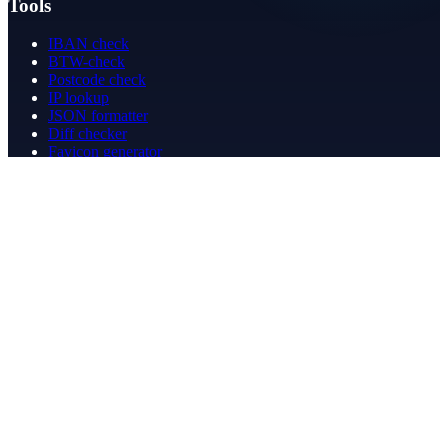
Tools
IBAN check
BTW-check
Postcode check
IP lookup
JSON formatter
Diff checker
Favicon generator
Speedtest
PDF merge
PDF redact
Boekhouden
Bedrijf
Over ons
Contact
Contact
info@betergeregeld.com
088-2545101
T.B. Huurmanlaan 5