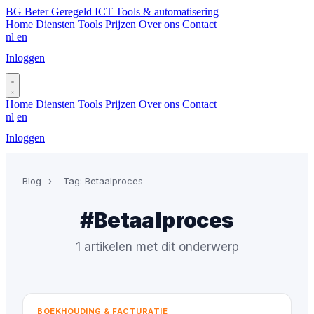
BG
Beter Geregeld ICT
Tools & automatisering
Home
Diensten
Tools
Prijzen
Over ons
Contact
nl
en
Inloggen
Plan gesprek
Home
Diensten
Tools
Prijzen
Over ons
Contact
nl
en
Inloggen
Plan gesprek
Blog
›
Tag: Betaalproces
#Betaalproces
1 artikelen met dit onderwerp
BOEKHOUDING & FACTURATIE