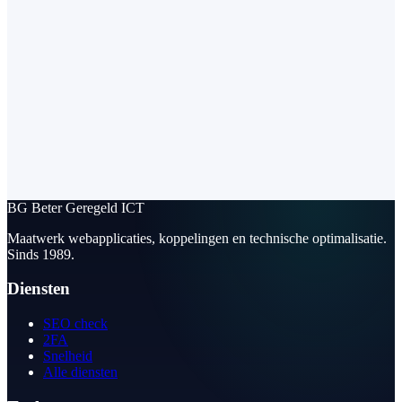
BG
Beter Geregeld ICT
Maatwerk webapplicaties, koppelingen en technische optimalisatie.
Sinds 1989.
Diensten
SEO check
2FA
Snelheid
Alle diensten