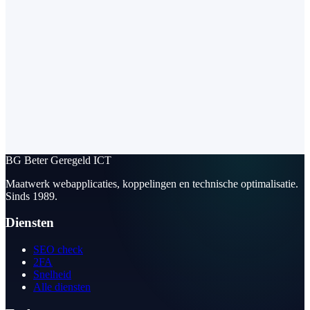
BG
Beter Geregeld ICT
Maatwerk webapplicaties, koppelingen en technische optimalisatie.
Sinds 1989.
Diensten
SEO check
2FA
Snelheid
Alle diensten