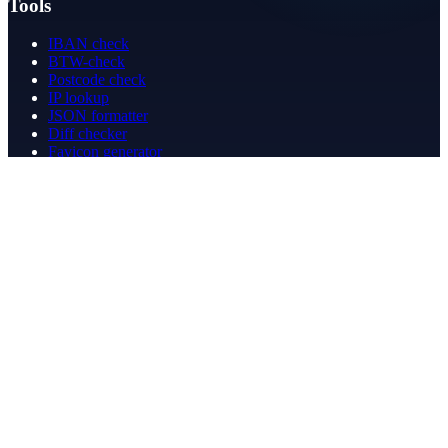
Tools
IBAN check
BTW-check
Postcode check
IP lookup
JSON formatter
Diff checker
Favicon generator
Speedtest
PDF merge
PDF redact
Boekhouden
Bedrijf
Over ons
Contact
Contact
info@betergeregeld.com
088-2545101
T.B. Huurmanlaan 5