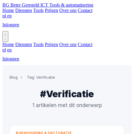
BG
Beter Geregeld ICT
Tools & automatisering
Home
Diensten
Tools
Prijzen
Over ons
Contact
nl
en
Inloggen
Plan gesprek
Home
Diensten
Tools
Prijzen
Over ons
Contact
nl
en
Inloggen
Plan gesprek
Blog
›
Tag: Verificatie
#Verificatie
1 artikelen met dit onderwerp
BOEKHOUDING & FACTURATIE