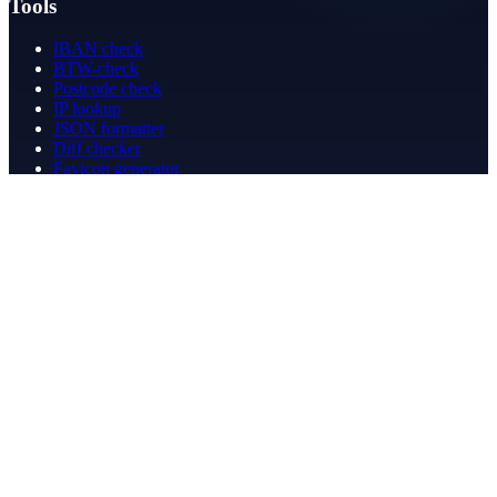
Tools
IBAN check
BTW-check
Postcode check
IP lookup
JSON formatter
Diff checker
Favicon generator
Speedtest
PDF merge
PDF redact
Boekhouden
Bedrijf
Over ons
Contact
Contact
info@betergeregeld.com
088-2545101
T.B. Huurmanlaan 5