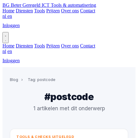
BG
Beter Geregeld ICT
Tools & automatisering
Home
Diensten
Tools
Prijzen
Over ons
Contact
nl
en
Inloggen
Plan gesprek
Home
Diensten
Tools
Prijzen
Over ons
Contact
nl
en
Inloggen
Plan gesprek
Blog
›
Tag: postcode
#postcode
1 artikelen met dit onderwerp
TOOLS & CHECKS UITGELEGD