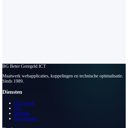
BG
Beter Geregeld ICT
Maatwerk webapplicaties, koppelingen en technische optimalisatie.
Sinds 1989.
Diensten
SEO check
2FA
Snelheid
Alle diensten