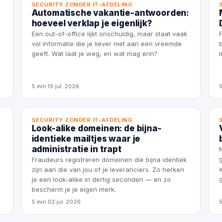
SECURITY ZONDER IT-AFDELING
Automatische vakantie-antwoorden:
hoeveel verklap je eigenlijk?
Een out-of-office lijkt onschuldig, maar staat vaak
vol informatie die je liever niet aan een vreemde
geeft. Wat laat je weg, en wat mag erin?
5 min
·
19 jul. 2026
SECURITY ZONDER IT-AFDELING
Look-alike domeinen: de bijna-
identieke mailtjes waar je
administratie in trapt
Fraudeurs registreren domeinen die bijna identiek
zijn aan die van jou of je leveranciers. Zo herken
je een look-alike in dertig seconden — en zo
bescherm je je eigen merk.
5 min
·
02 jul. 2026