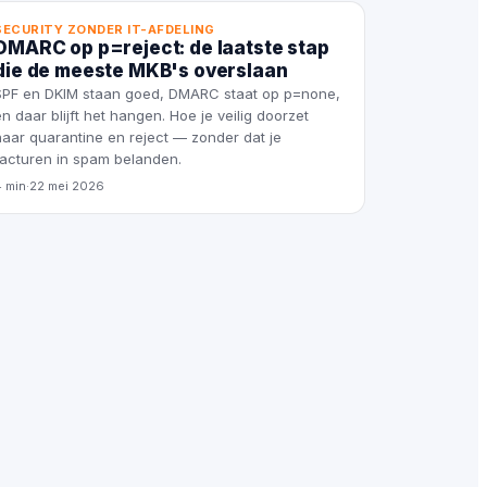
SECURITY ZONDER IT-AFDELING
DMARC op p=reject: de laatste stap
die de meeste MKB's overslaan
SPF en DKIM staan goed, DMARC staat op p=none,
en daar blijft het hangen. Hoe je veilig doorzet
naar quarantine en reject — zonder dat je
facturen in spam belanden.
4 min
·
22 mei 2026