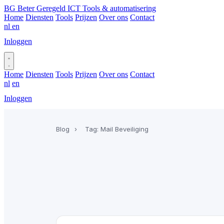
BG
Beter Geregeld ICT
Tools & automatisering
Home
Diensten
Tools
Prijzen
Over ons
Contact
nl
en
Inloggen
Plan gesprek
Home
Diensten
Tools
Prijzen
Over ons
Contact
nl
en
Inloggen
Plan gesprek
Blog
›
Tag: Mail Beveiliging