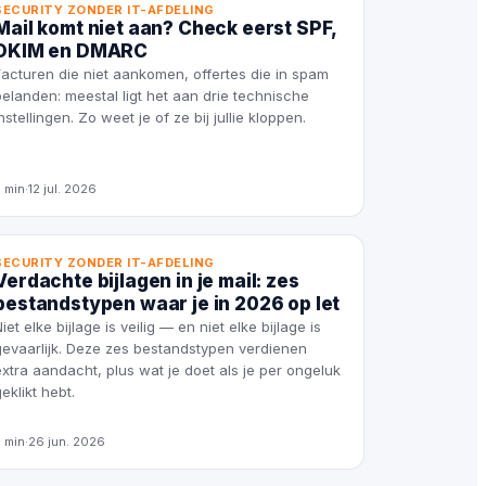
SECURITY ZONDER IT-AFDELING
Mail komt niet aan? Check eerst SPF,
DKIM en DMARC
Facturen die niet aankomen, offertes die in spam
belanden: meestal ligt het aan drie technische
instellingen. Zo weet je of ze bij jullie kloppen.
5 min
·
12 jul. 2026
SECURITY ZONDER IT-AFDELING
Verdachte bijlagen in je mail: zes
bestandstypen waar je in 2026 op let
Niet elke bijlage is veilig — en niet elke bijlage is
gevaarlijk. Deze zes bestandstypen verdienen
extra aandacht, plus wat je doet als je per ongeluk
geklikt hebt.
5 min
·
26 jun. 2026