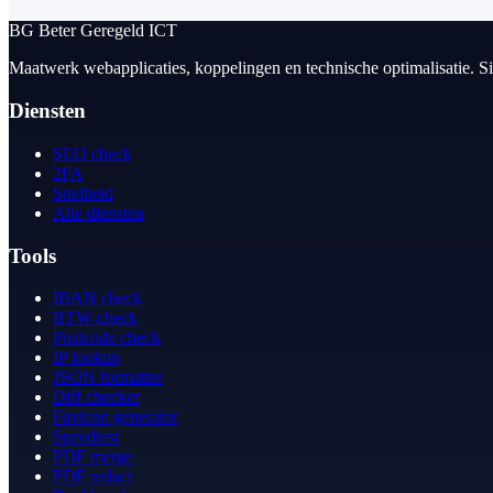
BG
Beter Geregeld ICT
Maatwerk webapplicaties, koppelingen en technische optimalisatie. S
Diensten
SEO check
2FA
Snelheid
Alle diensten
Tools
IBAN check
BTW-check
Postcode check
IP lookup
JSON formatter
Diff checker
Favicon generator
Speedtest
PDF merge
PDF redact