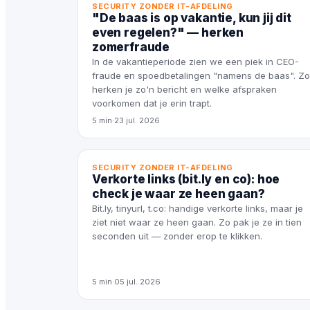
SECURITY ZONDER IT-AFDELING
"De baas is op vakantie, kun jij dit
even regelen?" — herken
zomerfraude
In de vakantieperiode zien we een piek in CEO-
fraude en spoedbetalingen "namens de baas". Zo
herken je zo'n bericht en welke afspraken
voorkomen dat je erin trapt.
5 min
·
23 jul. 2026
SECURITY ZONDER IT-AFDELING
Verkorte links (bit.ly en co): hoe
check je waar ze heen gaan?
Bit.ly, tinyurl, t.co: handige verkorte links, maar je
ziet niet waar ze heen gaan. Zo pak je ze in tien
seconden uit — zonder erop te klikken.
5 min
·
05 jul. 2026