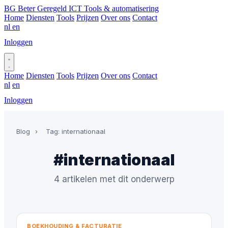
BG
Beter Geregeld ICT
Tools & automatisering
Home
Diensten
Tools
Prijzen
Over ons
Contact
nl
en
Inloggen
Plan gesprek
Home
Diensten
Tools
Prijzen
Over ons
Contact
nl
en
Inloggen
Plan gesprek
Blog
›
Tag: internationaal
#internationaal
4 artikelen met dit onderwerp
BOEKHOUDING & FACTURATIE