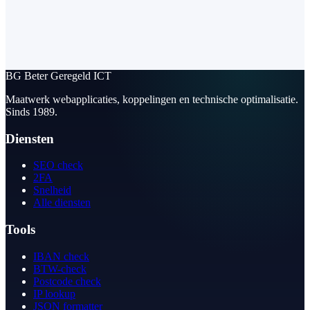
BG
Beter Geregeld ICT
Maatwerk webapplicaties, koppelingen en technische optimalisatie.
Sinds 1989.
Diensten
SEO check
2FA
Snelheid
Alle diensten
Tools
IBAN check
BTW-check
Postcode check
IP lookup
JSON formatter