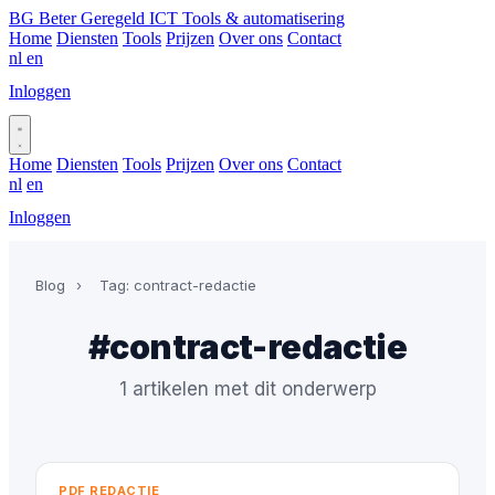
BG
Beter Geregeld ICT
Tools & automatisering
Home
Diensten
Tools
Prijzen
Over ons
Contact
nl
en
Inloggen
Plan gesprek
Home
Diensten
Tools
Prijzen
Over ons
Contact
nl
en
Inloggen
Plan gesprek
Blog
›
Tag: contract-redactie
#contract-redactie
1 artikelen met dit onderwerp
PDF REDACTIE