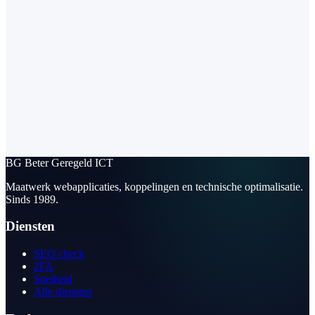
BG
Beter Geregeld ICT
Maatwerk webapplicaties, koppelingen en technische optimalisatie.
Sinds 1989.
Diensten
SEO check
2FA
Snelheid
Alle diensten