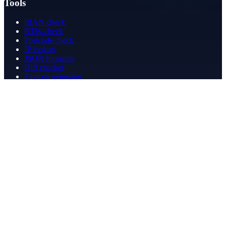
Tools
IBAN check
BTW-check
Postcode check
IP lookup
JSON formatter
Diff checker
Favicon generator
Speedtest
PDF merge
PDF redact
Boekhouden
Bedrijf
Over ons
Contact
Contact
info@betergeregeld.com
088-2545101
T.B. Huurmanlaan 5