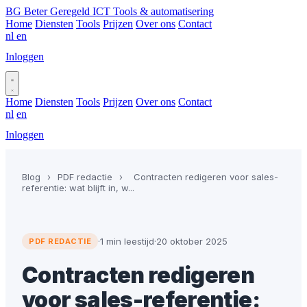
BG
Beter Geregeld ICT
Tools & automatisering
Home
Diensten
Tools
Prijzen
Over ons
Contact
nl
en
Inloggen
Plan gesprek
Home
Diensten
Tools
Prijzen
Over ons
Contact
nl
en
Inloggen
Plan gesprek
Blog
›
PDF redactie
›
Contracten redigeren voor sales-
referentie: wat blijft in, w...
·
1 min leestijd
·
20 oktober 2025
PDF REDACTIE
Contracten redigeren
voor sales-referentie: