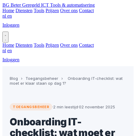
BG
Beter Geregeld ICT
Tools & automatisering
Home
Diensten
Tools
Prijzen
Over ons
Contact
nl
en
Inloggen
Plan gesprek
Home
Diensten
Tools
Prijzen
Over ons
Contact
nl
en
Inloggen
Plan gesprek
Blog
›
Toegangsbeheer
›
Onboarding IT-checklist: wat
moet er klaar staan op dag 1?
·
2 min leestijd
·
02 november 2025
TOEGANGSBEHEER
Onboarding IT-
checklist: wat moet er