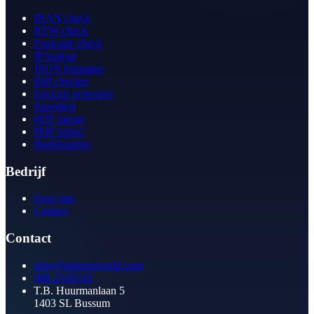
IBAN check
BTW-check
Postcode check
IP lookup
JSON formatter
Diff checker
Favicon generator
Speedtest
PDF merge
PDF redact
Boekhouden
Bedrijf
Over ons
Contact
Contact
info@betergeregeld.com
088-2545101
T.B. Huurmanlaan 5
1403 SL Bussum