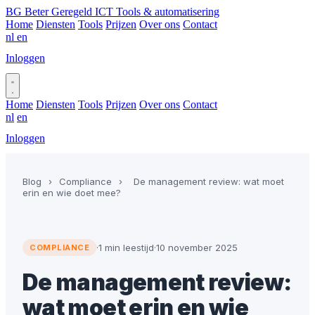
BG
Beter Geregeld ICT
Tools & automatisering
Home
Diensten
Tools
Prijzen
Over ons
Contact
nl
en
Inloggen
Plan gesprek
Home
Diensten
Tools
Prijzen
Over ons
Contact
nl
en
Inloggen
Plan gesprek
Blog
›
Compliance
›
De management review: wat moet
erin en wie doet mee?
·
1 min leestijd
·
10 november 2025
COMPLIANCE
De management review:
wat moet erin en wie