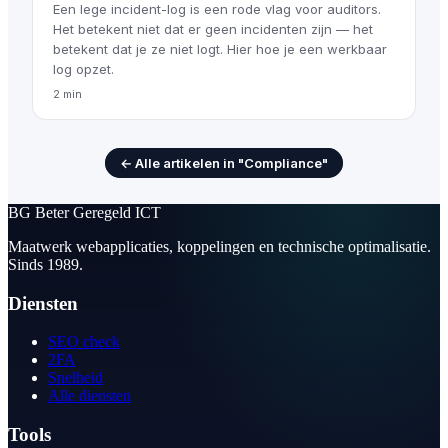
Een lege incident-log is een rode vlag voor auditors.
Het betekent niet dat er geen incidenten zijn — het
betekent dat je ze niet logt. Hier hoe je een werkbaar
log opzet.
2 min
← Alle artikelen in "Compliance"
BG
Beter Geregeld ICT
Maatwerk webapplicaties, koppelingen en technische optimalisatie.
Sinds 1989.
Diensten
SEO check
2FA
Snelheid
Alle diensten
Tools