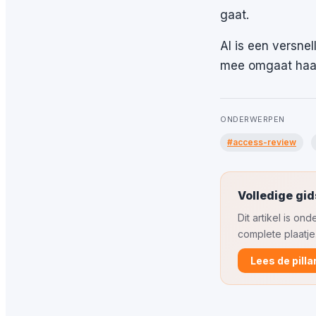
gaat.
AI is een versnell
mee omgaat haal 
ONDERWERPEN
#access-review
Volledige gi
Dit artikel is o
complete plaatje
Lees de pilla