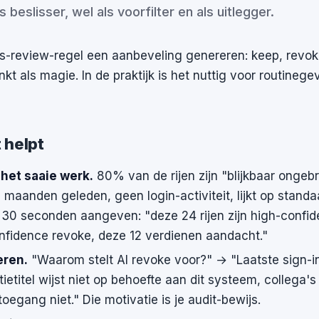
s beslisser, wel als voorfilter en als uitlegger.
s-review-regel een aanbeveling genereren: keep, revo
inkt als magie. In de praktijk is het nuttig voor routinege
 helpt
 het saaie werk.
80% van de rijen zijn "blijkbaar ongebru
 maanden geleden, geen login-activiteit, lijkt op standa
 in 30 seconden aangeven: "deze 24 rijen zijn high-confi
onfidence revoke, deze 12 verdienen aandacht."
eren.
"Waarom stelt AI revoke voor?" → "Laatste sign-i
ietitel wijst niet op behoefte aan dit systeem, collega's 
egang niet." Die motivatie is je audit-bewijs.