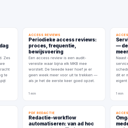
l
ACCESS REVIEWS
ACCES
Periodieke access reviews:
Serv
 dag
proces, frequentie,
— de
bewijsvoering
meer
d. Zes
Een access review is een audit-
Naast 
uwe
vereiste waar bijna elk MKB mee
servic
kracht
worstelt. De tweede keer hoef je er
schedu
g te
geen week meer voor uit te trekken —
dit er
pijt
als je het de eerste keer goed opzet.
eigent
1 min
1 min
PDF REDACTIE
ACCES
Redactie-workflow
Omga
automatiseren: van ad hoc
mede