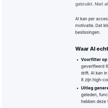
gebruikt. Niet al
AI kan per acces
motivatie. Dat kl
beslissingen.
Waar AI echt
Voorfilter op
geverifieerd 6
drift. AI kan
8 zijn high-c
Uitleg gener
geleden, funct
hebben deze to