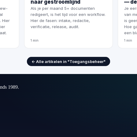
naar gestroomlijnd
— de
iew-
Als je per maand 5+ documenten
Je eer
al
redigeert, is het tijd voor een workflow.
van me
. Hier
Hier de fasen: intake, redactie,
is gee
ier
verificatie, release, audit.
Hoe ga
aat.
een bl
1 min
1 min
← Alle artikelen in "Toegangsbeheer"
inds 1989.