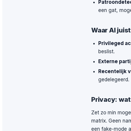
Patroondetec
een gat, moge
Waar AI juis
Privileged a
beslist.
Externe parti
Recentelijk 
gedelegeerd.
Privacy: wat
Zet zo min mogeli
matrix. Geen na
een fake-mode al