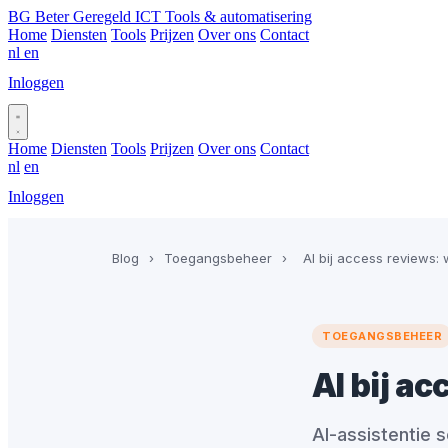
BG
Beter Geregeld ICT
Tools & automatisering
Home
Diensten
Tools
Prijzen
Over ons
Contact
nl
en
Inloggen
Plan gesprek
Home
Diensten
Tools
Prijzen
Over ons
Contact
nl
en
Inloggen
Plan gesprek
Blog
›
Toegangsbeheer
›
AI bij access reviews: 
TOEGANGSBEHEER
AI bij a
AI-assistentie s