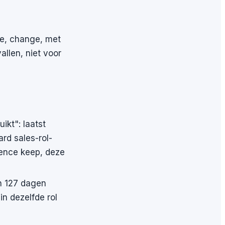
ke, change, met
vallen, niet voor
ikt": laatst
ard sales-rol-
dence keep, deze
n 127 dagen
in dezelfde rol