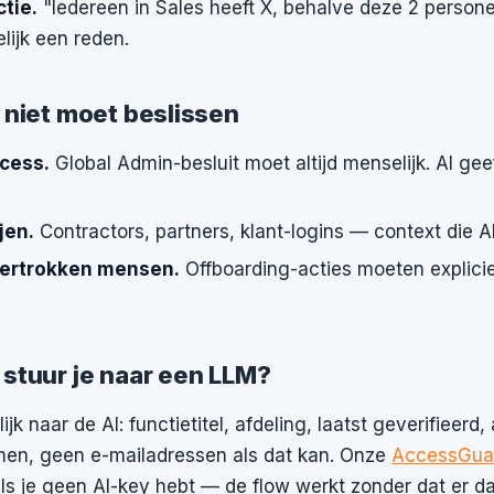
tie.
"Iedereen in Sales heeft X, behalve deze 2 person
lijk een reden.
t niet moet beslissen
ccess.
Global Admin-besluit moet altijd menselijk. AI ge
jen.
Contractors, partners, klant-logins — context die AI n
vertrokken mensen.
Offboarding-acties moeten expliciet 
 stuur je naar een LLM?
jk naar de AI: functietitel, afdeling, laatst geverifieerd, 
men, geen e-mailadressen als dat kan. Onze
AccessGua
s je geen AI-key hebt — de flow werkt zonder dat er d