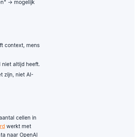
en" → mogelijk
eft context, mens
iet altijd heeft.
zijn, niet AI-
aantal cellen in
rd
werkt met
ata naar OpenAI