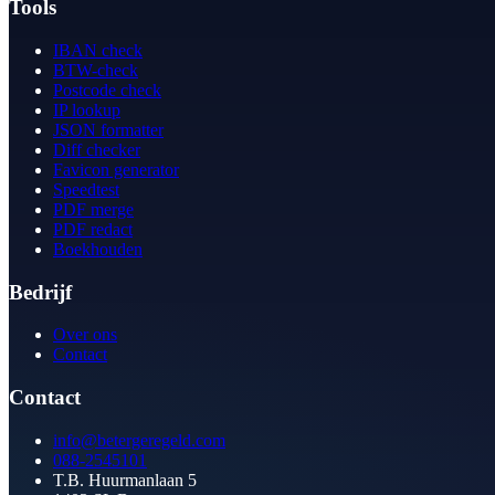
Tools
IBAN check
BTW-check
Postcode check
IP lookup
JSON formatter
Diff checker
Favicon generator
Speedtest
PDF merge
PDF redact
Boekhouden
Bedrijf
Over ons
Contact
Contact
info@betergeregeld.com
088-2545101
T.B. Huurmanlaan 5