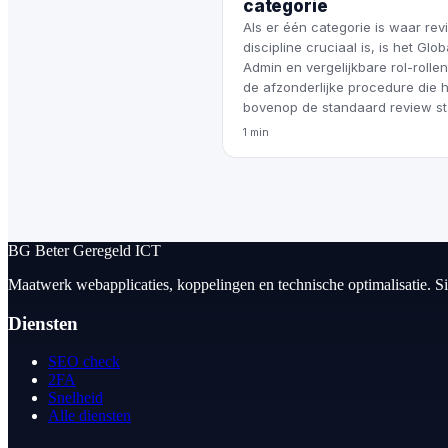
categorie
Als er één categorie is waar rev
discipline cruciaal is, is het Glob
Admin en vergelijkbare rol-rollen
de afzonderlijke procedure die h
bovenop de standaard review st
1 min
BG
Beter Geregeld ICT
Maatwerk webapplicaties, koppelingen en technische optimalisatie. S
Diensten
SEO check
2FA
Snelheid
Alle diensten