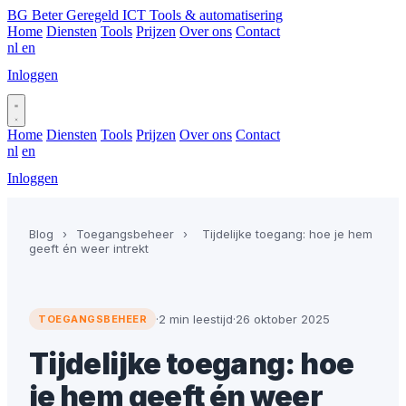
BG
Beter Geregeld ICT
Tools & automatisering
Home
Diensten
Tools
Prijzen
Over ons
Contact
nl
en
Inloggen
Plan gesprek
Home
Diensten
Tools
Prijzen
Over ons
Contact
nl
en
Inloggen
Plan gesprek
Blog
›
Toegangsbeheer
›
Tijdelijke toegang: hoe je hem
geeft én weer intrekt
·
2 min leestijd
·
26 oktober 2025
TOEGANGSBEHEER
Tijdelijke toegang: hoe
je hem geeft én weer