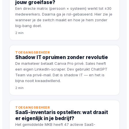
jouw groeifase?
Een directe matrix (persoon × systeem) werkt tot ±30
medewerkers. Daarna ga je rol-gebaseerd. Hier zie je
wanneer je de switch maakt en hoe je hem zonder
big-bang doet.
2 min
TOEGANGSBEHEER
Shadow IT opruimen zonder revolutie
De marketeer betaalt Canva Pro privé. Sales heeft
een eigen LinkedIn-scraper. Dev gebruikt ChatGPT
Team via privé-mail. Dat is shadow IT — en het is
bijna nooit kwaadwillend.
2 min
TOEGANGSBEHEER
SaaS-inventaris opstellen: wat draait
er eigenlijk in je bedrijf?
Het gemiddelde MKB heeft 47 actieve SaaS-