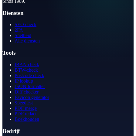
Sinds 1989.
Diensten
SEO check
2FA
Snelheid
Alle diensten
Tools
IBAN check
BTW-check
Postcode check
IP lookup
JSON formatter
Diff checker
Favicon generator
Speedtest
PDF merge
PDF redact
Boekhouden
Bedrijf