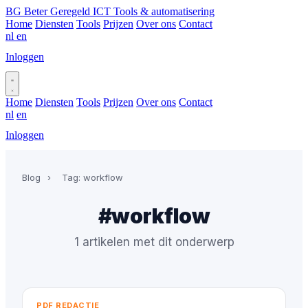
BG
Beter Geregeld ICT
Tools & automatisering
Home
Diensten
Tools
Prijzen
Over ons
Contact
nl
en
Inloggen
Plan gesprek
Home
Diensten
Tools
Prijzen
Over ons
Contact
nl
en
Inloggen
Plan gesprek
Blog
›
Tag: workflow
#workflow
1 artikelen met dit onderwerp
PDF REDACTIE