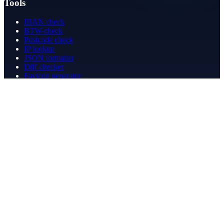
Tools
IBAN check
BTW-check
Postcode check
IP lookup
JSON formatter
Diff checker
Favicon generator
Speedtest
PDF merge
PDF redact
Boekhouden
Bedrijf
Over ons
Contact
Contact
info@betergeregeld.com
088-2545101
T.B. Huurmanlaan 5