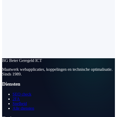
BG
Beter Geregeld ICT
Maatwerk webapplicaties, koppelingen en technische optimalisatie.
Sinds 1989.
Diensten
SEO check
2FA
Snelheid
Alle diensten