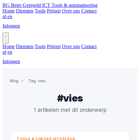
BG
Beter Geregeld ICT
Tools & automatisering
Home
Diensten
Tools
Prijzen
Over ons
Contact
nl
en
Inloggen
Plan gesprek
Home
Diensten
Tools
Prijzen
Over ons
Contact
nl
en
Inloggen
Plan gesprek
Blog
›
Tag: vies
#vies
1 artikelen met dit onderwerp
TOOLS & CHECKS UITGELEGD