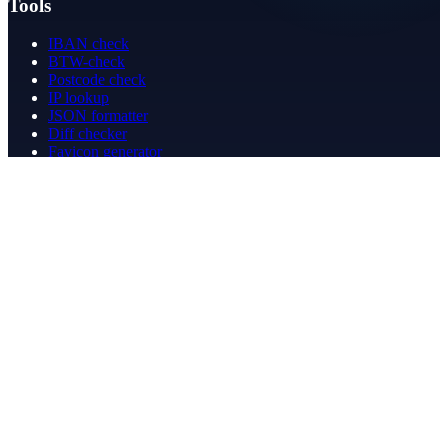
Tools
IBAN check
BTW-check
Postcode check
IP lookup
JSON formatter
Diff checker
Favicon generator
Speedtest
PDF merge
PDF redact
Boekhouden
Bedrijf
Over ons
Contact
Contact
info@betergeregeld.com
088-2545101
T.B. Huurmanlaan 5