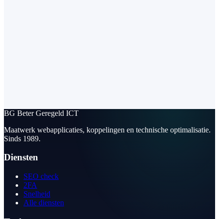
BG
Beter Geregeld ICT
Maatwerk webapplicaties, koppelingen en technische optimalisatie.
Sinds 1989.
Diensten
SEO check
2FA
Snelheid
Alle diensten