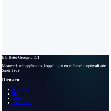
BG
Beter Geregeld ICT
Maatwerk webapplicaties, koppelingen en technische optimalisatie.
Sinds 1989.
Diensten
SEO check
2FA
Snelheid
Alle diensten