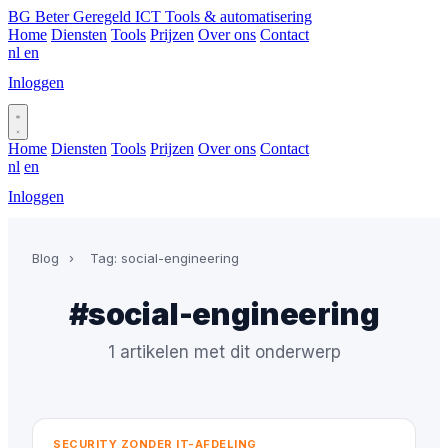
BG
Beter Geregeld ICT
Tools & automatisering
Home
Diensten
Tools
Prijzen
Over ons
Contact
nl
en
Inloggen
Plan gesprek
Home
Diensten
Tools
Prijzen
Over ons
Contact
nl
en
Inloggen
Plan gesprek
Blog
›
Tag: social-engineering
#social-engineering
1 artikelen met dit onderwerp
SECURITY ZONDER IT-AFDELING