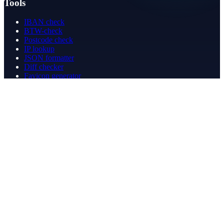
Tools
IBAN check
BTW-check
Postcode check
IP lookup
JSON formatter
Diff checker
Favicon generator
Speedtest
PDF merge
PDF redact
Boekhouden
Bedrijf
Over ons
Contact
Contact
info@betergeregeld.com
088-2545101
T.B. Huurmanlaan 5