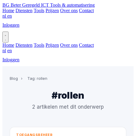
BG
Beter Geregeld ICT
Tools & automatisering
Home
Diensten
Tools
Prijzen
Over ons
Contact
nl
en
Inloggen
Plan gesprek
Home
Diensten
Tools
Prijzen
Over ons
Contact
nl
en
Inloggen
Plan gesprek
Blog
›
Tag: rollen
#rollen
2 artikelen met dit onderwerp
TOEGANGSBEHEER