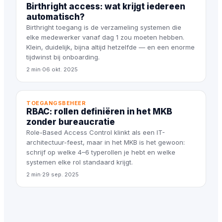
Birthright access: wat krijgt iedereen
automatisch?
Birthright toegang is de verzameling systemen die
elke medewerker vanaf dag 1 zou moeten hebben.
Klein, duidelijk, bijna altijd hetzelfde — en een enorme
tijdwinst bij onboarding.
2 min
·
06 okt. 2025
TOEGANGSBEHEER
RBAC: rollen definiëren in het MKB
zonder bureaucratie
Role-Based Access Control klinkt als een IT-
architectuur-feest, maar in het MKB is het gewoon:
schrijf op welke 4–6 typerollen je hebt en welke
systemen elke rol standaard krijgt.
2 min
·
29 sep. 2025