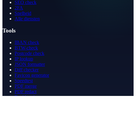
SEO check
2FA
Snelheid
Alle diensten
Tools
IBAN check
BTW-check
Postcode check
IP lookup
JSON formatter
Diff checker
Favicon generator
Speedtest
PDF merge
PDF redact
Boekhouden
Bedrijf
Over ons
Contact