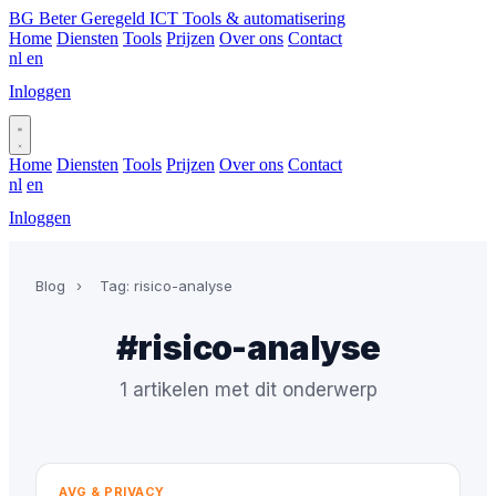
BG
Beter Geregeld ICT
Tools & automatisering
Home
Diensten
Tools
Prijzen
Over ons
Contact
nl
en
Inloggen
Plan gesprek
Home
Diensten
Tools
Prijzen
Over ons
Contact
nl
en
Inloggen
Plan gesprek
Blog
›
Tag: risico-analyse
#risico-analyse
1 artikelen met dit onderwerp
AVG & PRIVACY