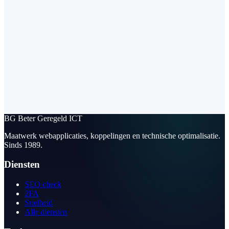
BG
Beter Geregeld ICT
Maatwerk webapplicaties, koppelingen en technische optimalisatie.
Sinds 1989.
Diensten
SEO check
2FA
Snelheid
Alle diensten