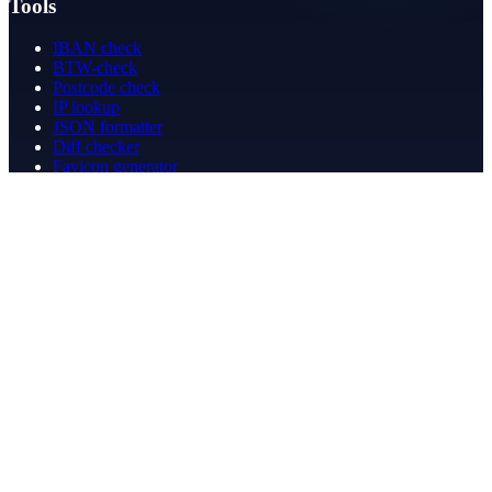
Tools
IBAN check
BTW-check
Postcode check
IP lookup
JSON formatter
Diff checker
Favicon generator
Speedtest
PDF merge
PDF redact
Boekhouden
Bedrijf
Over ons
Contact
Contact
info@betergeregeld.com
088-2545101
T.B. Huurmanlaan 5