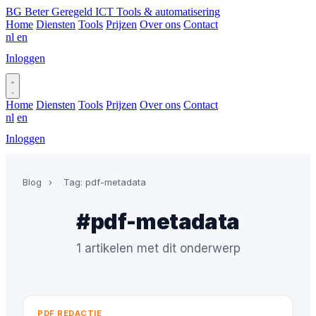
BG
Beter Geregeld ICT
Tools & automatisering
Home
Diensten
Tools
Prijzen
Over ons
Contact
nl
en
Inloggen
Plan gesprek
Home
Diensten
Tools
Prijzen
Over ons
Contact
nl
en
Inloggen
Plan gesprek
Blog
›
Tag: pdf-metadata
#pdf-metadata
1 artikelen met dit onderwerp
PDF REDACTIE