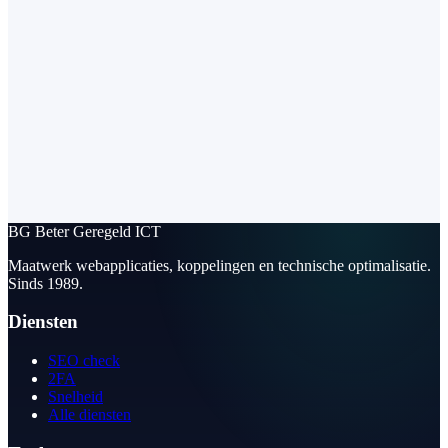
BG
Beter Geregeld ICT
Maatwerk webapplicaties, koppelingen en technische optimalisatie.
Sinds 1989.
Diensten
SEO check
2FA
Snelheid
Alle diensten