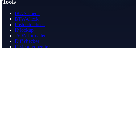
Tools
IBAN check
BTW-check
Postcode check
IP lookup
JSON formatter
Diff checker
Favicon generator
Speedtest
PDF merge
PDF redact
Boekhouden
Bedrijf
Over ons
Contact
Contact
info@betergeregeld.com
088-2545101
T.B. Huurmanlaan 5