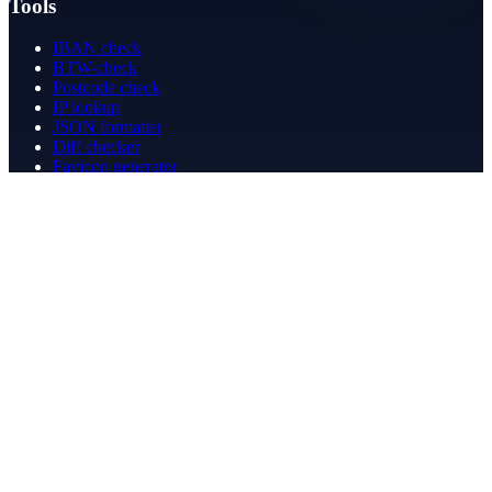
Tools
IBAN check
BTW-check
Postcode check
IP lookup
JSON formatter
Diff checker
Favicon generator
Speedtest
PDF merge
PDF redact
Boekhouden
Bedrijf
Over ons
Contact
Contact
info@betergeregeld.com
088-2545101
T.B. Huurmanlaan 5