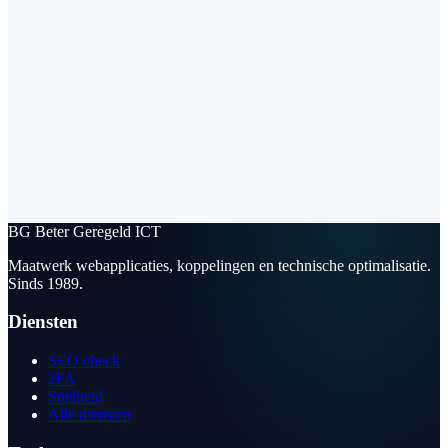
BG
Beter Geregeld ICT
Maatwerk webapplicaties, koppelingen en technische optimalisatie.
Sinds 1989.
Diensten
SEO check
2FA
Snelheid
Alle diensten