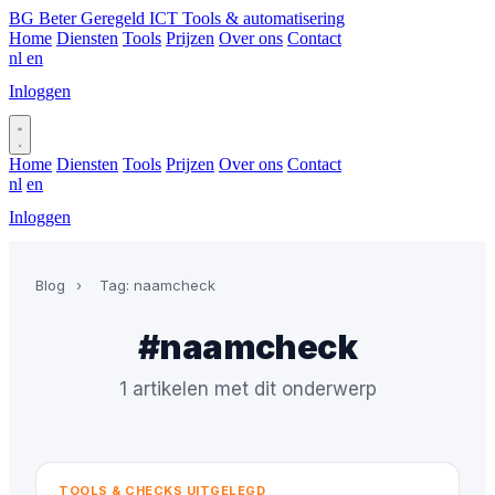
BG
Beter Geregeld ICT
Tools & automatisering
Home
Diensten
Tools
Prijzen
Over ons
Contact
nl
en
Inloggen
Plan gesprek
Home
Diensten
Tools
Prijzen
Over ons
Contact
nl
en
Inloggen
Plan gesprek
Blog
›
Tag: naamcheck
#naamcheck
1 artikelen met dit onderwerp
TOOLS & CHECKS UITGELEGD