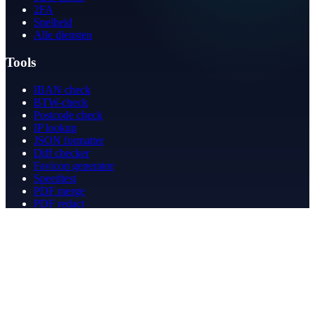
2FA
Snelheid
Alle diensten
Tools
IBAN check
BTW-check
Postcode check
IP lookup
JSON formatter
Diff checker
Favicon generator
Speedtest
PDF merge
PDF redact
Boekhouden
Bedrijf
Over ons
Contact
Contact