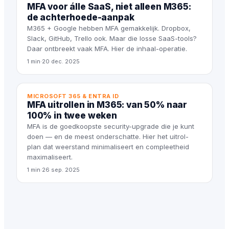
MFA voor álle SaaS, niet alleen M365:
de achterhoede-aanpak
M365 + Google hebben MFA gemakkelijk. Dropbox,
Slack, GitHub, Trello ook. Maar die losse SaaS-tools?
Daar ontbreekt vaak MFA. Hier de inhaal-operatie.
1 min
·
20 dec. 2025
MICROSOFT 365 & ENTRA ID
MFA uitrollen in M365: van 50% naar
100% in twee weken
MFA is de goedkoopste security-upgrade die je kunt
doen — en de meest onderschatte. Hier het uitrol-
plan dat weerstand minimaliseert en compleetheid
maximaliseert.
1 min
·
26 sep. 2025