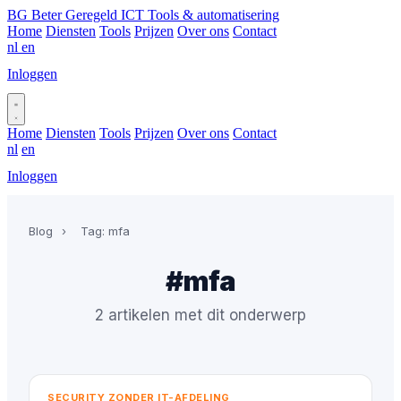
BG
Beter Geregeld ICT
Tools & automatisering
Home
Diensten
Tools
Prijzen
Over ons
Contact
nl
en
Inloggen
Plan gesprek
Home
Diensten
Tools
Prijzen
Over ons
Contact
nl
en
Inloggen
Plan gesprek
Blog
›
Tag: mfa
#mfa
2 artikelen met dit onderwerp
SECURITY ZONDER IT-AFDELING