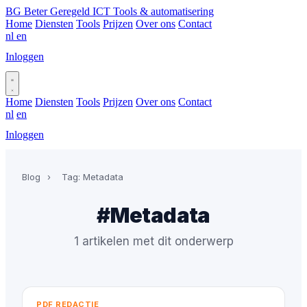
BG
Beter Geregeld ICT
Tools & automatisering
Home
Diensten
Tools
Prijzen
Over ons
Contact
nl
en
Inloggen
Plan gesprek
Home
Diensten
Tools
Prijzen
Over ons
Contact
nl
en
Inloggen
Plan gesprek
Blog
›
Tag: Metadata
#Metadata
1 artikelen met dit onderwerp
PDF REDACTIE