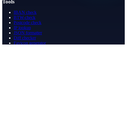
Tools
IBAN check
BTW-check
Postcode check
IP lookup
JSON formatter
Diff checker
Favicon generator
Speedtest
PDF merge
PDF redact
Boekhouden
Bedrijf
Over ons
Contact
Contact
info@betergeregeld.com
088-2545101
T.B. Huurmanlaan 5