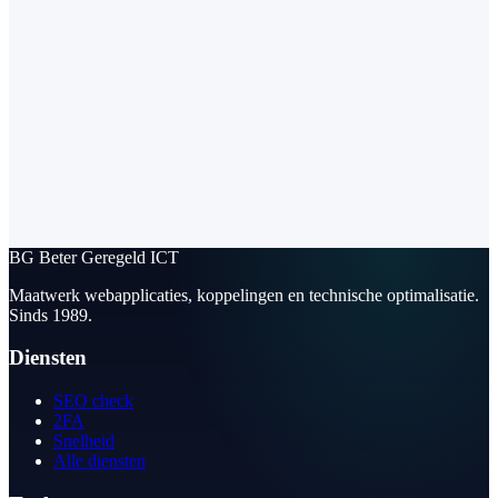
BG
Beter Geregeld ICT
Maatwerk webapplicaties, koppelingen en technische optimalisatie.
Sinds 1989.
Diensten
SEO check
2FA
Snelheid
Alle diensten