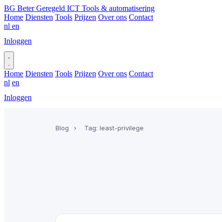
BG
Beter Geregeld ICT
Tools & automatisering
Home
Diensten
Tools
Prijzen
Over ons
Contact
nl
en
Inloggen
Plan gesprek
Home
Diensten
Tools
Prijzen
Over ons
Contact
nl
en
Inloggen
Plan gesprek
Blog
›
Tag: least-privilege