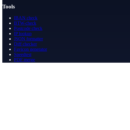
Tools
IBAN check
BTW-check
Postcode check
IP lookup
JSON formatter
Diff checker
Favicon generator
Speedtest
PDF merge
PDF redact
Boekhouden
Bedrijf
Over ons
Contact
Contact
info@betergeregeld.com
088-2545101