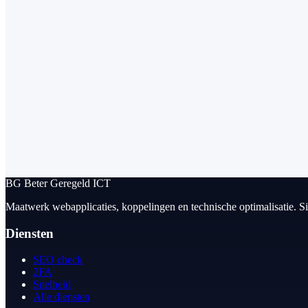
BG
Beter Geregeld ICT
Maatwerk webapplicaties, koppelingen en technische optimalisatie. S
Diensten
SEO check
2FA
Snelheid
Alle diensten