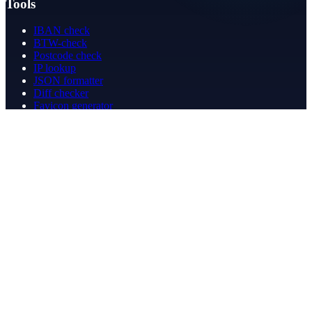
Tools
IBAN check
BTW-check
Postcode check
IP lookup
JSON formatter
Diff checker
Favicon generator
Speedtest
PDF merge
PDF redact
Boekhouden
Bedrijf
Over ons
Contact
Contact
info@betergeregeld.com
088-2545101
T.B. Huurmanlaan 5