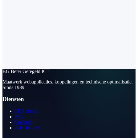
BG
Beter Geregeld ICT
Maatwerk webapplicaties, koppelingen en technische optimalisatie.
Sinds 1989.
Diensten
SEO check
2FA
Snelheid
Alle diensten