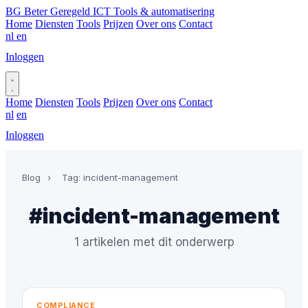
BG
Beter Geregeld ICT
Tools & automatisering
Home
Diensten
Tools
Prijzen
Over ons
Contact
nl
en
Inloggen
Plan gesprek
Home
Diensten
Tools
Prijzen
Over ons
Contact
nl
en
Inloggen
Plan gesprek
Blog
›
Tag: incident-management
#incident-management
1 artikelen met dit onderwerp
COMPLIANCE