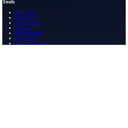
Tools
IBAN check
BTW-check
Postcode check
IP lookup
JSON formatter
Diff checker
Favicon generator
Speedtest
PDF merge
PDF redact
Boekhouden
Bedrijf
Over ons
Contact
Contact
info@betergeregeld.com
088-2545101
T.B. Huurmanlaan 5