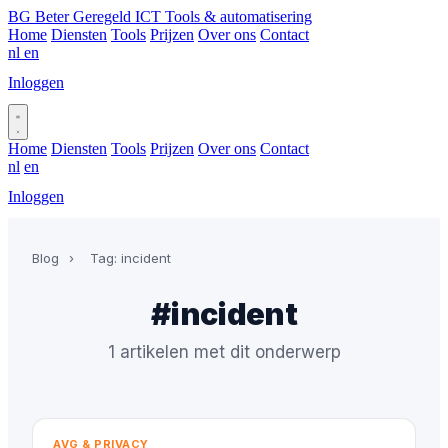
BG
Beter Geregeld ICT
Tools & automatisering
Home
Diensten
Tools
Prijzen
Over ons
Contact
nl
en
Inloggen
Plan gesprek
Home
Diensten
Tools
Prijzen
Over ons
Contact
nl
en
Inloggen
Plan gesprek
Blog
›
Tag: incident
#incident
1 artikelen met dit onderwerp
AVG & PRIVACY