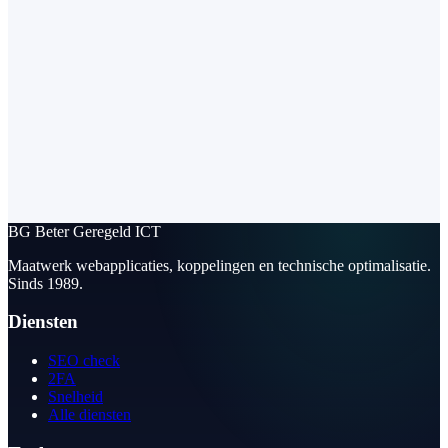
BG
Beter Geregeld ICT
Maatwerk webapplicaties, koppelingen en technische optimalisatie.
Sinds 1989.
Diensten
SEO check
2FA
Snelheid
Alle diensten