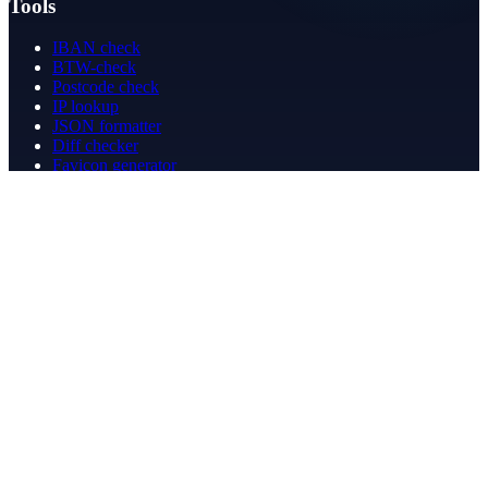
Tools
IBAN check
BTW-check
Postcode check
IP lookup
JSON formatter
Diff checker
Favicon generator
Speedtest
PDF merge
PDF redact
Boekhouden
Bedrijf
Over ons
Contact
Contact
info@betergeregeld.com
088-2545101
T.B. Huurmanlaan 5