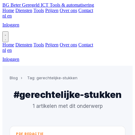
BG
Beter Geregeld ICT
Tools & automatisering
Home
Diensten
Tools
Prijzen
Over ons
Contact
nl
en
Inloggen
Plan gesprek
Home
Diensten
Tools
Prijzen
Over ons
Contact
nl
en
Inloggen
Plan gesprek
Blog
›
Tag: gerechtelijke-stukken
#gerechtelijke-stukken
1 artikelen met dit onderwerp
PDF REDACTIE