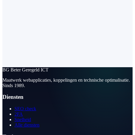
BG
Beter Geregeld ICT
Maatwerk webapplicaties, koppelingen en technische optimalisatie.
Sinds 1989.
Diensten
SEO check
2FA
Snelheid
Alle diensten