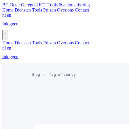
BG
Beter Geregeld ICT
Tools & automatisering
Home
Diensten
Tools
Prijzen
Over ons
Contact
nl
en
Inloggen
Plan gesprek
Home
Diensten
Tools
Prijzen
Over ons
Contact
nl
en
Inloggen
Plan gesprek
Blog
›
Tag: efficiency