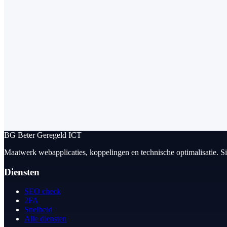
BG
Beter Geregeld ICT
Maatwerk webapplicaties, koppelingen en technische optimalisatie. S
Diensten
SEO check
2FA
Snelheid
Alle diensten