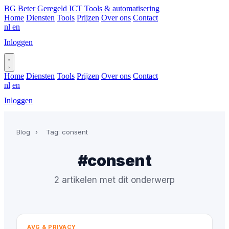
BG
Beter Geregeld ICT
Tools & automatisering
Home
Diensten
Tools
Prijzen
Over ons
Contact
nl
en
Inloggen
Plan gesprek
Home
Diensten
Tools
Prijzen
Over ons
Contact
nl
en
Inloggen
Plan gesprek
Blog
›
Tag: consent
#consent
2 artikelen met dit onderwerp
AVG & PRIVACY