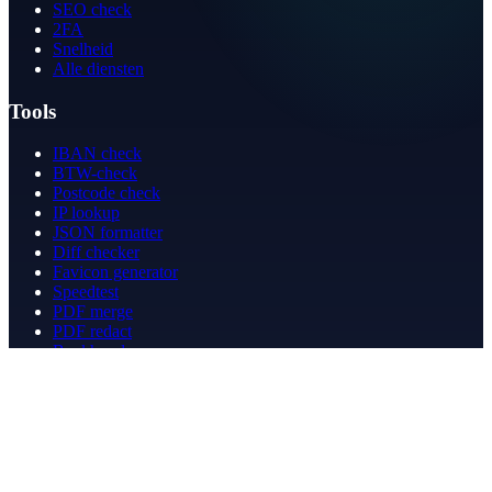
SEO check
2FA
Snelheid
Alle diensten
Tools
IBAN check
BTW-check
Postcode check
IP lookup
JSON formatter
Diff checker
Favicon generator
Speedtest
PDF merge
PDF redact
Boekhouden
Bedrijf
Over ons
Contact