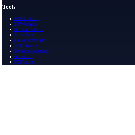
Tools
IBAN check
BTW-check
Postcode check
IP lookup
JSON formatter
Diff checker
Favicon generator
Speedtest
PDF merge
PDF redact
Boekhouden
Bedrijf
Over ons
Contact
Contact
info@betergeregeld.com
088-2545101