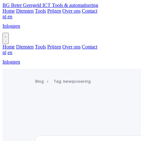
BG
Beter Geregeld ICT
Tools & automatisering
Home
Diensten
Tools
Prijzen
Over ons
Contact
nl
en
Inloggen
Plan gesprek
Home
Diensten
Tools
Prijzen
Over ons
Contact
nl
en
Inloggen
Plan gesprek
Blog
›
Tag: bewijsvoering