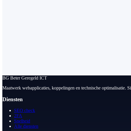
BG
Beter Geregeld ICT
Maatwerk webapplicaties, koppelingen en technische optimalisatie. S
Diensten
SEO check
2FA
Snelheid
Alle diensten