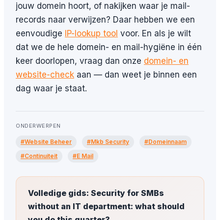
jouw domein hoort, of nakijken waar je mail-
records naar verwijzen? Daar hebben we een
eenvoudige
IP-lookup tool
voor. En als je wilt
dat we de hele domein- en mail-hygiëne in één
keer doorlopen, vraag dan onze
domein- en
website-check
aan — dan weet je binnen een
dag waar je staat.
ONDERWERPEN
#Website Beheer
#Mkb Security
#Domeinnaam
#Continuiteit
#E Mail
Volledige gids: Security for SMBs
without an IT department: what should
you do this quarter?