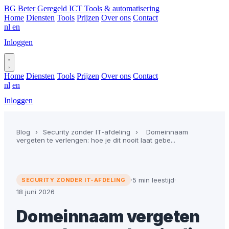
BG
Beter Geregeld ICT
Tools & automatisering
Home
Diensten
Tools
Prijzen
Over ons
Contact
nl
en
Inloggen
Plan gesprek
Home
Diensten
Tools
Prijzen
Over ons
Contact
nl
en
Inloggen
Plan gesprek
Blog
›
Security zonder IT-afdeling
›
Domeinnaam
vergeten te verlengen: hoe je dit nooit laat gebe...
·
5 min leestijd
·
SECURITY ZONDER IT-AFDELING
18 juni 2026
Domeinnaam vergeten