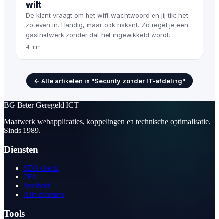
wilt
De klant vraagt om het wifi-wachtwoord en jij tikt het
zo even in. Handig, maar ook riskant. Zo regel je een
gastnetwerk zonder dat het ingewikkeld wordt.
4 min
← Alle artikelen in "Security zonder IT-afdeling"
BG
Beter Geregeld ICT
Maatwerk webapplicaties, koppelingen en technische optimalisatie.
Sinds 1989.
Diensten
SEO check
2FA
Snelheid
Alle diensten
Tools