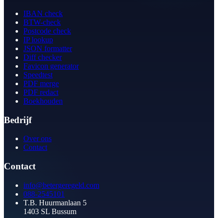
IBAN check
BTW-check
Postcode check
IP lookup
JSON formatter
Diff checker
Favicon generator
Speedtest
PDF merge
PDF redact
Boekhouden
Bedrijf
Over ons
Contact
Contact
info@betergeregeld.com
088-2545101
T.B. Huurmanlaan 5
1403 SL Bussum