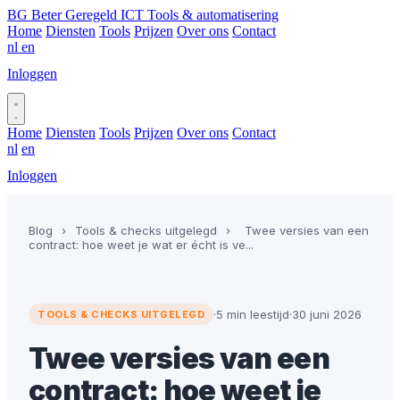
BG
Beter Geregeld ICT
Tools & automatisering
Home
Diensten
Tools
Prijzen
Over ons
Contact
nl
en
Inloggen
Plan gesprek
Home
Diensten
Tools
Prijzen
Over ons
Contact
nl
en
Inloggen
Plan gesprek
Blog
›
Tools & checks uitgelegd
›
Twee versies van een
contract: hoe weet je wat er écht is ve...
·
5 min leestijd
·
30 juni 2026
TOOLS & CHECKS UITGELEGD
Twee versies van een
contract: hoe weet je