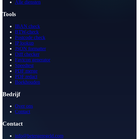
Alle diensten
Tools
IBAN check
BTW-check
Postcode check
IP lookup
JSON formatter
Diff checker
Favicon generator
Speedtest
PDF merge
PDF redact
Boekhouden
Bedrijf
Over ons
Contact
Contact
info@betergeregeld.com