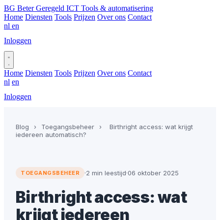
BG
Beter Geregeld ICT
Tools & automatisering
Home
Diensten
Tools
Prijzen
Over ons
Contact
nl
en
Inloggen
Plan gesprek
Home
Diensten
Tools
Prijzen
Over ons
Contact
nl
en
Inloggen
Plan gesprek
Blog
›
Toegangsbeheer
›
Birthright access: wat krijgt
iedereen automatisch?
·
2 min leestijd
·
06 oktober 2025
TOEGANGSBEHEER
Birthright access: wat
krijgt iedereen