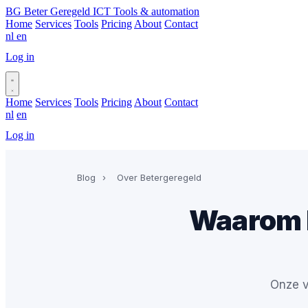
BG
Beter Geregeld ICT
Tools & automation
Home
Services
Tools
Pricing
About
Contact
nl
en
Log in
Book a call
Home
Services
Tools
Pricing
About
Contact
nl
en
Log in
Book a call
Blog
›
Over Betergeregeld
Waarom 
Onze v