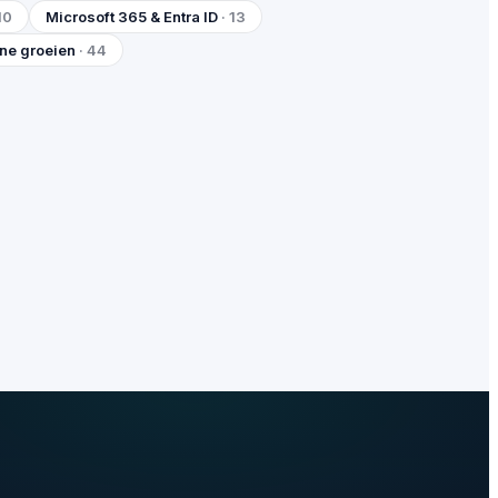
10
Microsoft 365 & Entra ID
· 13
ine groeien
· 44