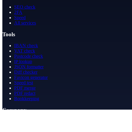
SEO check
2FA
Speed
All services
Tools
IBAN check
VAT check
Postcode check
IP lookup
JSON formatter
Diff checker
Favicon generator
Speed test
PDF merge
PDF redact
Bookkeeping
Company
About
Contact