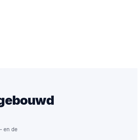
 gebouwd
— en de