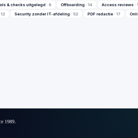
ols & checks uitgelegd
· 6
Offboarding
· 14
Access reviews
· 
· 12
Security zonder IT-afdeling
· 52
PDF redactie
· 17
Onl
ce 1989.