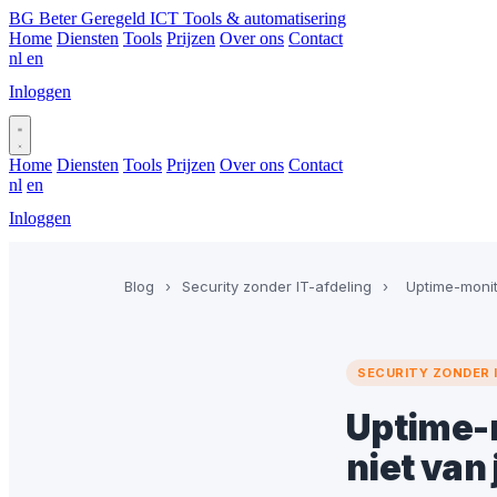
BG
Beter Geregeld ICT
Tools & automatisering
Home
Diensten
Tools
Prijzen
Over ons
Contact
nl
en
Inloggen
Plan gesprek
Home
Diensten
Tools
Prijzen
Over ons
Contact
nl
en
Inloggen
Plan gesprek
Blog
›
Security zonder IT-afdeling
›
Uptime-monito
SECURITY ZONDER 
Uptime-m
niet van 