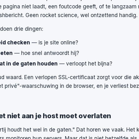
 pagina niet laadt, een foutcode geeft, of te langzaam r
ushbericht. Geen rocket science, wel ontzettend handig.
doen drie dingen:
eid checken
— is je site online?
meten
— hoe snel antwoordt hij?
aat in de gaten houden
— verloopt het bijna?
ud waard. Een verlopen SSL-certificaat zorgt voor die ak
iet privé"-waarschuwing in de browser, en je verliest be
t niet aan je host moet overlaten
tij houdt het wel in de gaten." Dat horen we vaak. Het
s monitoren hun servers. Maar dat is niet hetzelfde als