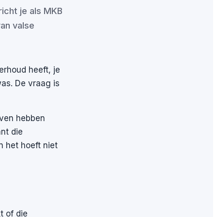
richt je als MKB
van valse
erhoud heeft, je
was. De vraag is
ijven hebben
nt die
 het hoeft niet
t of die