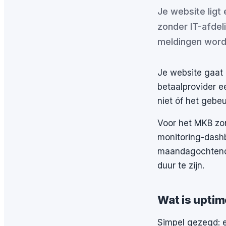
Je website ligt 
zonder IT-afdel
meldingen word
Je website gaat 
betaalprovider ee
niet óf het gebe
Voor het MKB zon
monitoring-dashbo
maandagochtend be
duur te zijn.
Wat is uptim
Simpel gezegd: e