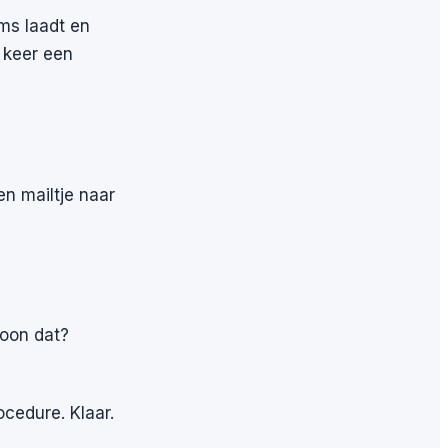
 ms laadt en
 keer een
en mailtje naar
soon dat?
ocedure. Klaar.