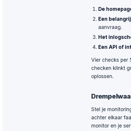
De homepag
Een belangri
aanvraag.
Het inlogsc
Een API of in
Vier checks per 
checken klinkt gr
oplossen.
Drempelwaar
Stel je monitorin
achter elkaar faa
monitor en je ser