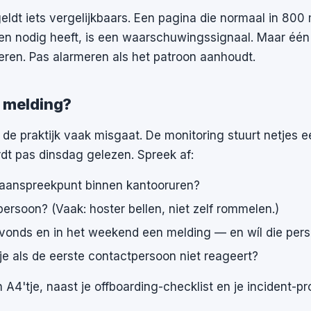
geldt iets vergelijkbaars. Een pagina die normaal in 800
en nodig heeft, is een waarschuwingssignaal. Maar één
eren. Pas alarmeren als het patroon aanhoudt.
e melding?
n de praktijk vaak misgaat. De monitoring stuurt netjes e
dt pas dinsdag gelezen. Spreek af:
 aanspreekpunt binnen kantooruren?
persoon? (Vaak: hoster bellen, niet zelf rommelen.)
 avonds en in het weekend een melding — en wíl die per
je als de eerste contactpersoon niet reageert?
én A4'tje, naast je offboarding-checklist en je incident-pr