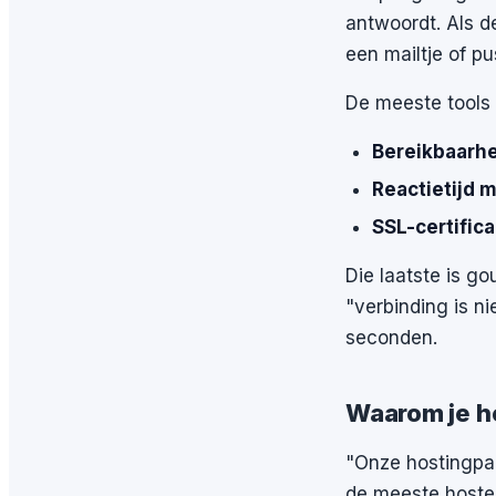
antwoordt. Als de
een mailtje of p
De meeste tools 
Bereikbaarh
Reactietijd 
SSL-certific
Die laatste is go
"verbinding is n
seconden.
Waarom je he
"Onze hostingpar
de meeste hoster