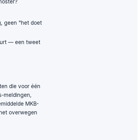
 hoster?
g, geen "het doet
uurt — een tweet
sten die voor één
ms-meldingen,
gemiddelde MKB-
l het overwegen