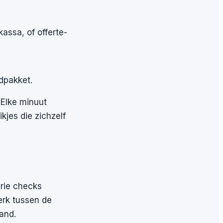
assa, of offerte-
dpakket.
 Elke minuut
kjes die zichzelf
drie checks
erk tussen de
hand.