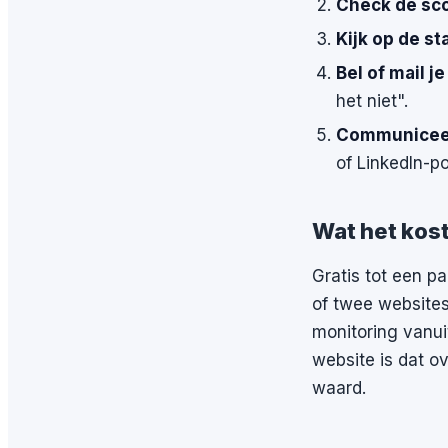
Check de sc
Kijk op de st
Bel of mail j
het niet".
Communiceer
of LinkedIn-po
Wat het kos
Gratis tot een p
of twee websites
monitoring vanu
website is dat o
waard.