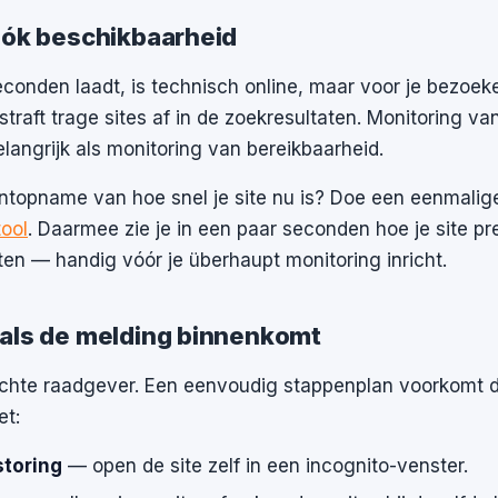
óók beschikbaarheid
econden laadt, is technisch online, maar voor je bezoeke
traft trage sites af in de zoekresultaten. Monitoring van 
langrijk als monitoring van bereikbaarheid.
ntopname van hoe snel je site nu is? Doe een eenmali
ool
. Daarmee zie je in een paar seconden hoe je site pr
tten — handig vóór je überhaupt monitoring inricht.
 als de melding binnenkomt
echte raadgever. Een eenvoudig stappenplan voorkomt da
t:
storing
— open de site zelf in een incognito-venster.