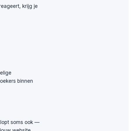
eageert, krijg je
elige
zoekers binnen
 klopt soms ook —
 jouw website