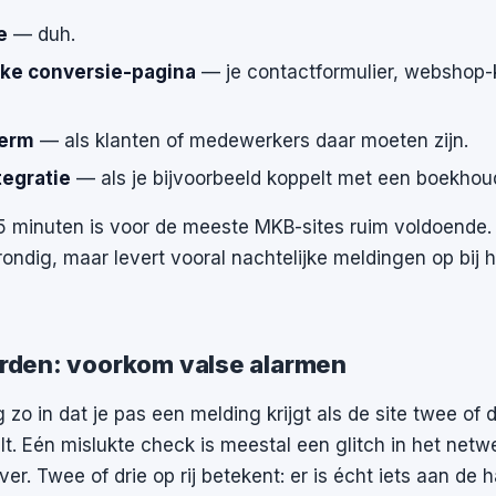
e
— duh.
jke conversie-pagina
— je contactformulier, webshop-k
herm
— als klanten of medewerkers daar moeten zijn.
tegratie
— als je bijvoorbeeld koppelt met een boekhou
5 minuten is voor de meeste MKB-sites ruim voldoende.
ondig, maar levert vooral nachtelijke meldingen op bij hi
den: voorkom valse alarmen
g zo in dat je pas een melding krijgt als de site twee of 
lt. Eén mislukte check is meestal een glitch in het netw
ver. Twee of drie op rij betekent: er is écht iets aan de 