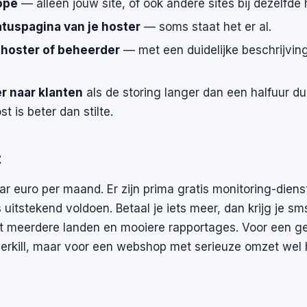
ope
— alleen jouw site, of ook andere sites bij dezelfde
atuspagina van je hoster
— soms staat het er al.
e hoster of beheerder
— met een duidelijke beschrijvin
 naar klanten
als de storing langer dan een halfuur d
st is beter dan stilte.
t
aar euro per maand. Er zijn prima gratis monitoring-dien
 uitstekend voldoen. Betaal je iets meer, dan krijg je s
it meerdere landen en mooiere rapportages. Voor een 
verkill, maar voor een webshop met serieuze omzet we