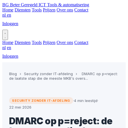
BG
Beter Geregeld ICT
Tools & automatisering
Home
Diensten
Tools
Prijzen
Over ons
Contact
nl
en
Inloggen
Plan gesprek
Home
Diensten
Tools
Prijzen
Over ons
Contact
nl
en
Inloggen
Plan gesprek
Blog
›
Security zonder IT-afdeling
›
DMARC op p=reject:
de laatste stap die de meeste MKB's overs...
·
4 min leestijd
·
SECURITY ZONDER IT-AFDELING
22 mei 2026
DMARC op p=reject: de